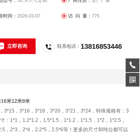
品型号：
SCS-尺寸定制
厂商性质：
生产厂家
江地磅厂家-◆报价！18米16米12米9米
新时间：
2026-03-07
访 问 量：
775
13816853446
立即咨询
联系电话：
16米12米9米
，
3*15
，
3*16
，
3*18
，
3*20
，
3*21
，
3*24
，特殊规格有：
3
尺寸：
1*1
，
1.2*1.2
，
1.5*1.5
，
1*1.2
，
1*1.5
，
1*2
，
1*2.5
，
2.5
，
2*3
，
2*4
，
2.2*5
，
2.5*6
等！更多的尺寸和吨位都可以