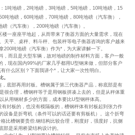
：
1
吨地磅，
2
吨地磅，
3
吨地磅，
5
吨地磅，
10
吨地磅，
15
50
吨地磅，
60
吨地磅，
70
吨地磅，
80
吨地磅（汽车衡），
地磅（汽车衡），
200
吨地磅（汽车衡）。
区楼一座座平地起，从而带来了衡器方面的大量需求，现在
、天平、桌秤、料斗秤、包装秤等电子衡器咨询的客户越来
拿
200
吨地磅（汽车衡）作为*，为大家讲解一下。
料，而且是大型车辆，故对地磅的制作材料方面，客户一般
的，现在国内
99%
的厂家几乎都用
U
型钢来做，但部分客户
有什么区别？下面我讲个*，让大家一次性明白。
比。
连，底部再用封板。槽钢属于第三代衡器产品，称底部是有
是很合理，槽钢秤等于是用钢板拼凑上去的，但是从秤体重
以从用钢材多少的方面，成本要比
U
型钢秤体高。
没有封板的，也没有模隔板的，槽钢秤体有封板起到张力作
的设备是折弯机
（条件可以的话还要有剪板机）
。这个折弯
价格比槽钢要贵些
.
钢结构比较合理，刚度好，强度好，抗侧
底部是采用桥梁结构设计的。