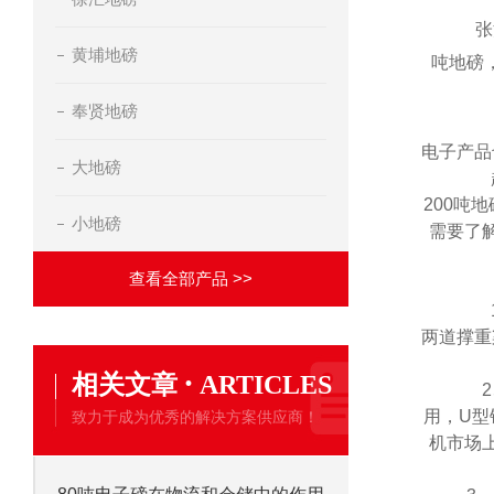
张
黄埔地磅
吨地磅
奉贤地磅
电子产品
大地磅
200
吨地
小地磅
需要了
查看全部产品 >>
两道撑重
·
相关文章
ARTICLES
2
用，
U
型
致力于成为优秀的解决方案供应商！
机市场