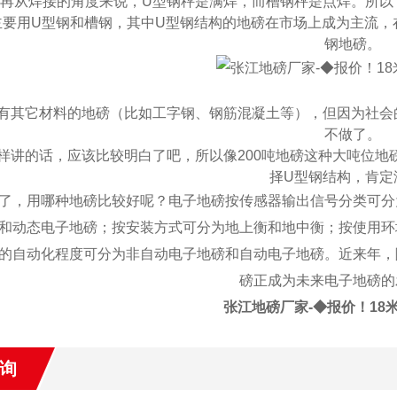
、再从焊接的角度来说，
U
型钢秤是满焊，而槽钢秤是点焊。所以
主要用
U
型钢和槽钢，其中
U
型钢结构的地磅在市场上成为主流，
钢地磅。
有其它材料的地磅（比如工字钢、钢筋混凝土等），但因为社会
不做了。
样讲的话，应该比较明白了吧，所以像
200
吨地磅这种大吨位地
择
U
型钢结构，肯定
了，用哪种地磅比较好呢？电子地磅按传感器输出信号分类可分
和动态电子地磅；按安装方式可分为地上衡和地中衡；按使用环
的自动化程度可分为非自动电子地磅和自动电子地磅。近来年，
磅正成为未来电子地磅的
张江地磅厂家-◆报价！18米
询