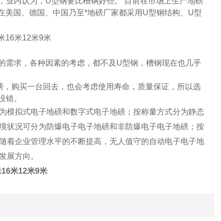
，业内认为，
U
型钢要比槽钢好些。
目前在市场上生产地磅
在美国、德国、中国乃至*地磅厂家都采用
U
型钢结构、
U
型
的需求，各种因素的考虑，都不及
U
型钢，槽钢现在也几乎
磅，购买一台回去，也会考虑使用寿命，质量保证，所以选
没错。
为模拟式电子地磅和数字式电子地磅；按称量方式分为静态
境状况可分为防爆电子电子地磅和非防爆电子电子地磅；按
随着企业管理水平的不断提高，无人值守的自动电子电子地
发展方向。
16米12米9米