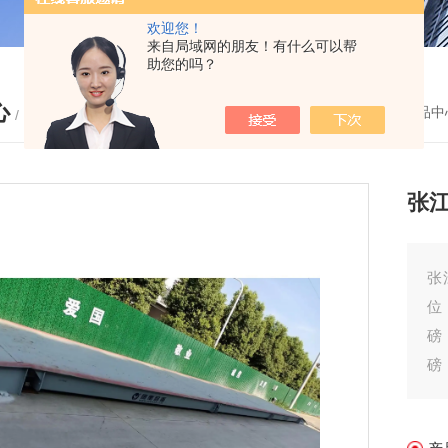
欢迎您！
来自局域网的朋友！有什么可以帮
助您的吗？
心
您的位置：
首页
-
产品中
/ PRODUCTS
张江
张
位
磅
磅
吨
衡