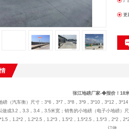
产
张
更
情
张江地磅厂家-◆报价！18米
地磅（汽车衡）尺寸：
3*6
，
3*7
，
3*8
，
3*9
，
3*10
，
3*12
，
3*14
以做成
3.2
，
3.3
，
3.4
，
3.5
米
宽；销售的小地磅（电子小地磅）
*1.5
，
1.2*2
，
1.2*2.5
，
1.2*3
，
1.5*2
，
1.5*2.5
，
1.5*3
，
2*2
，
2*
订做。