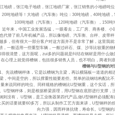
江地磅，张江电子地磅，张江地磅厂家，张江销售的小地磅吨位
，
20
吨地磅等！大地磅（汽车衡）吨位：
30
吨地磅，
40
吨地磅，
100
吨地磅（汽车衡），
120
吨地磅（汽车衡），
150
吨
近年来，中国工业发展迅猛，一眼看去，工厂房、商务楼、小
也代替了前几年机械产品，所以像地磅、汽车衡、台秤、皮带秤
越多，但有很大一部分客户对这方面并不是非常了解，这里我就
磅，一般适用一些重型车辆，一般过碎石、煤、沙等比较重的物
解得很清楚，这方面呢，zui多的问题就是纠结在钢材是用什么做
在心理上就觉得槽钢，包括很多销售人员，也不明白，两者到底
槽钢与
U
型钢的对
1
、先说槽钢秤体，它是以槽钢为主梁，再以横隔板一道道的相
梁，中间是空的，所以撑重性能要差些。简单的说钢结构配比不
量来说同样的吨位、同样规格的槽钢比
U
型钢重，这个实话，所
、
U
型钢秤体，则是根据桥梁原理，用
U
型钢在底部进行支撑，
钢则没有，
U
型钢，是工业衡器第四代产品
,
做
U
型钢秤必须配有
上买的话要就要
60
多万，所以从制作工艺方面来讲，
U
型钢秤的
向力强，因而秤体抗绕，寿命长。
U
型钢的