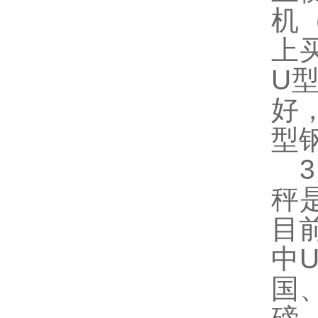
机
上
U
好
型
3
秤
目
中
国