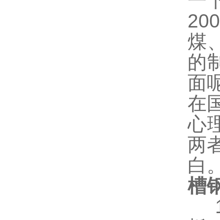
一
200
煤
的
面
在
心
两
白
槽