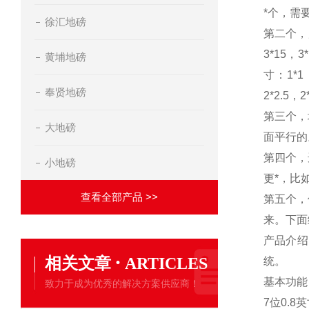
*个，需
徐汇地磅
第二个，
3*15
，
3
黄埔地磅
寸：
1*1
奉贤地磅
2*2.5
，
2
第三个，
大地磅
面平行的
第四个，
小地磅
更*，比
查看全部产品 >>
第五个，
来。下面
产品介绍
·
相关文章
ARTICLES
统。
基本功能
致力于成为优秀的解决方案供应商！
7
位
0.8
英