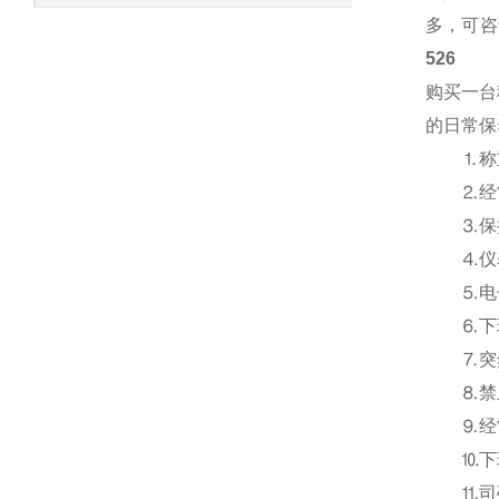
多，可咨
526
购买一台
的日常保
⒈称重
⒉经常
⒊保持
⒋仪表
⒌电子
⒍下班
⒎突然
⒏禁止
⒐经常
⒑下班
⒒司磅