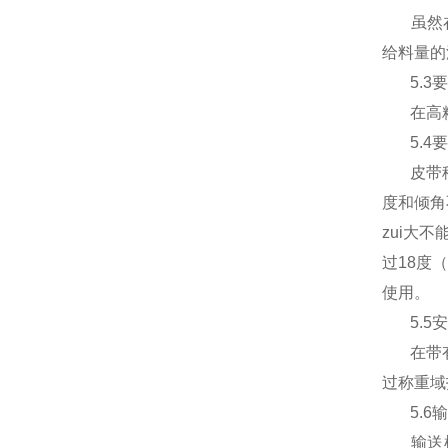
虽然
给料量的
5.3
要
在高
5.4
要
皮带
度和倾角
zui大不
过
18
度
使用。
5.5
安
在带
过称重域
5.6
输
输送