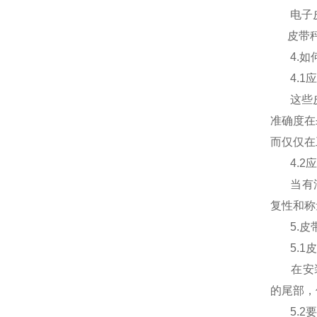
电子
皮带
4.
如
4.1
应
这些
准确度在
而仅仅在
4.2
应
当有
复性和称
5.
皮
5.1
皮
在安
的尾部，
5.2
要