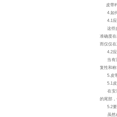
皮带
4.
如
4.1
应
这些
准确度在
而仅仅在
4.2
应
当有
复性和称
5.
皮
5.1
皮
在安
的尾部，
5.2
要
虽然