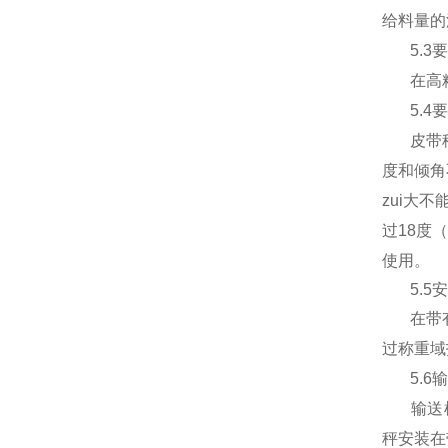
给料量的
5.3
要
在高
5.4
要
皮带
度和倾角
zui大不
过
18
度
使用。
5.5
安
在带
过称重域
5.6
输
输送
秤安装在