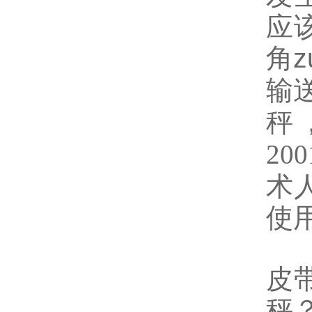
应
角z
输
秤
20
术
使
皮
秤