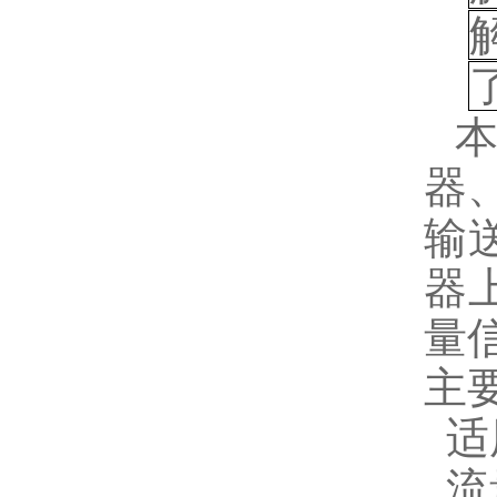
器
输
器
量
主
适
流