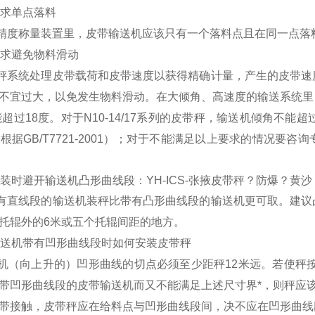
求单点落料
精度称量装置里，皮带输送机应该只有一个落料点且在同一点落
求避免物料滑动
秤系统处理皮带载荷和皮带速度以获得精确计量，产生的皮带速
不宜过大，以免发生物料滑动。在大倾角、高速度的输送系统里
能超过
18
度。对于
N10-14/17
系列的皮带秤，输送机倾角不能超
（
根据
GB/T7721-2001）
；对于不能满足以上要求的情况要咨询
装时避开输送机凸形曲线段：
YH-ICS-
张掖皮带秤？防爆？黄沙
有直线段的输送机装秤比带有凸形曲线段的输送机更可取。建议
托辊外的
6
米
或五个托辊间距的地方。
送机带有凹形曲线段时如何安装皮带秤
机
（
向上升的
）
凹形曲线的切点必须至少距秤
12
米
远。若使秤
带凹形曲线段的皮带输送机而又不能满足上述尺寸界*，则秤应
带接触，皮带秤应在给料点与凹形曲线段间，决不应在凹形曲线