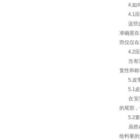
4.
如
4.1
应
这些
准确度在
而仅仅在
4.2
应
当有
复性和称
5.
皮
5.1
皮
在安
的尾部，
5.2
要
虽然
给料量的