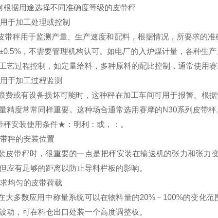
何根据用途选择不同准确度等级的皮带秤
用于加工处理或控制
皮带秤用于监测产量、生产速度和配料，根据情况，所要求的准
±
0.5%
，不需要管理机构认可。如电厂的入炉煤计量，各种生产
工艺过程控制，如定量给料，多种原料的配比控制，通常使用赛
用于加工过程监测
浪费或有设备损坏可能时，这种秤在加工车间可用于报警。根据
量精度常常同样重要。这种场合通常选用赛摩的
N30
系列皮带秤
带秤安装使用条件★：明利：
或
，
：
。
带秤的安装位置
装皮带秤时，很重要的一点是把秤安装在输送机的张力和张力变
但应有足够的距离以防止导料栏板的影响。
求均匀的皮带荷载
在大多数应用中称量系统可以在物料量的
20%
－
100%
的变化范
波动，可在料仓出口处装一个高度调整板。