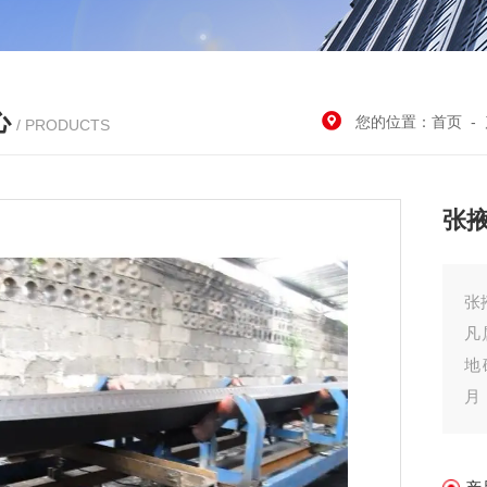
心
您的位置：
首页
-
/ PRODUCTS
张
张
凡
地
月
单
们