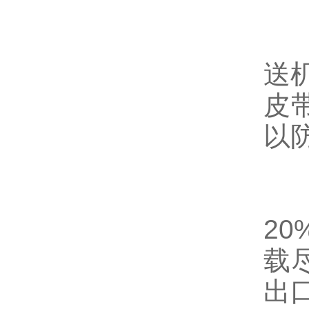
5
送
皮
以
5
2
载
出