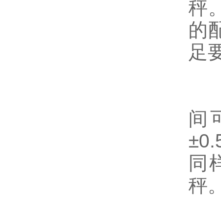
秤
的
足
4
间
±
同
秤
5