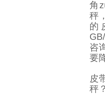
角z
秤，
的
GB
咨
要
5
皮
秤