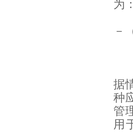
为：
－（
4
4
据
种
管
用