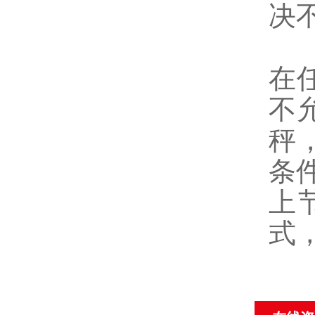
决
5
在
不
秤
条
上
式