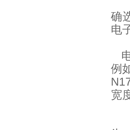
1
确
电
2
例如
N1
宽
3