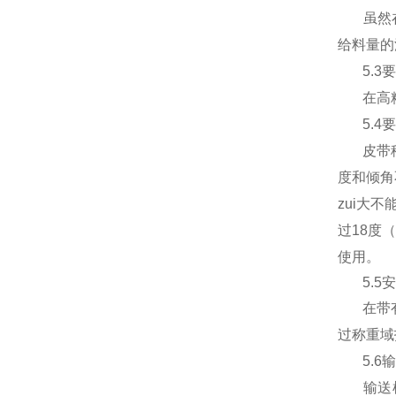
虽然
给料量的
5.3
要
在高
5.4
要
皮带
度和倾角
zui大不
过
18
度
使用。
5.5
安
在带
过称重域
5.6
输
输送