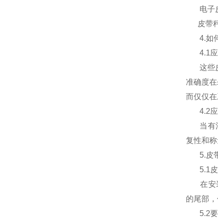
电子
皮带
4.
如
4.1
应
这些
准确度在
而仅仅在
4.2
应
当有
复性和称
5.
皮
5.1
皮
在安
的尾部，
5.2
要