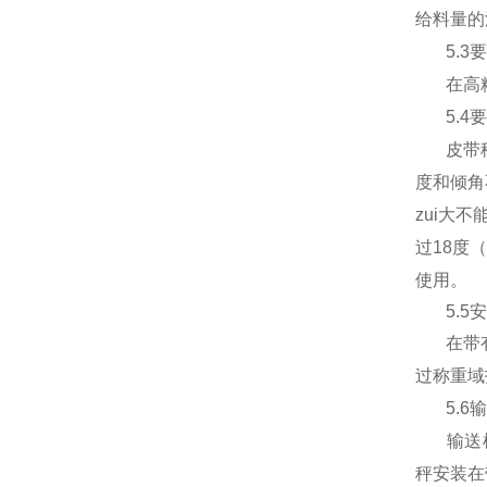
给料量的
5.3
要
在高
5.4
要
皮带
度和倾角
zui大不
过
18
度
使用。
5.5
安
在带
过称重域
5.6
输
输送
秤安装在