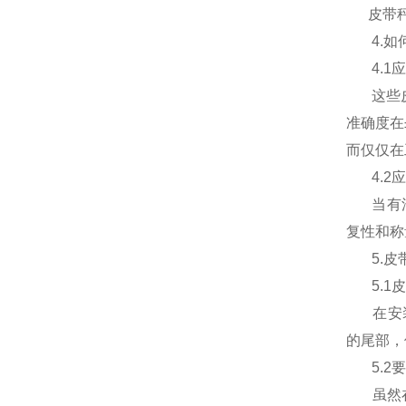
皮带
4.
如
4.1
应
这些
准确度在
而仅仅在
4.2
应
当有
复性和称
5.
皮
5.1
皮
在安
的尾部，
5.2
要
虽然