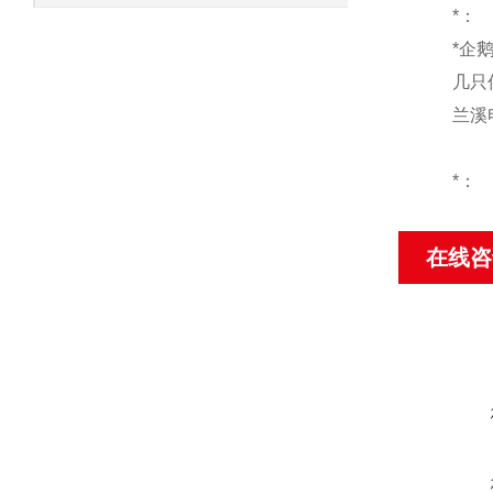
*：
*企
几只
兰溪
*：
在线咨