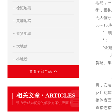
地磅，三
徐汇地磅
衡，模拟
无人值守
黄埔地磅
30
－
150
*
奉贤地磅
*：
大地磅
*企
3
小地磅
货场、集
查看全部产品 >>
脚，安装
及启动其
·
相关文章
ARTICLES
整体表面
致力于成为优秀的解决方案供应商！
直接连接