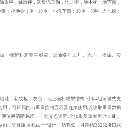
轴重秤，轴重秤，防爆汽车衡，地上衡，地中衡，地下衡，
称量：小地磅
1
吨－
10
吨
小汽车衡：
10
吨－
30
吨
大地磅：
活，维护起来非常容易，适合各种工厂、仓库、物流、货
喷漆，花纹板，灰色，地上衡标准型结构
,
附有
4
组可调式支
使用，可轻易的与重量控制显示器连接使用
,
以读取重量数据
方便使用清晰易读，自动零点追踪
,
全扣重及重量累计功能。
易校正
,
交直流两用
,
由于*设计，功耗低，可连结
RS232
接口或