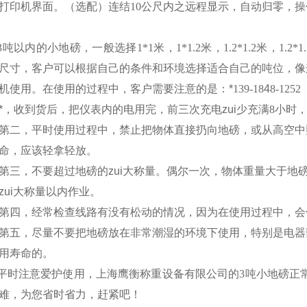
打印机界面。（选配）连结
10
公尺内之远程显示，自动归零，操
3
吨以内的小地磅，一般选择
1*
1
米
，
1*
1.2
米
，
1.2*
1.2
米
，
1.2*
1
尺寸，客户可以根据自己的条件和环境选择适合自己的吨位，像
机使用。在使用的过程中，客户需要注意的是：
*
139-18
4
8-1252
*，收到货后，把仪表内的电用完，前三次充电zui少充满
8
小时
第二，平时使用过程中，禁止把物体直接扔向地磅，或从高空中
命，应该轻拿轻放。
第三，不要超过地磅的zui大称量。偶尔一次，物体重量大于地磅
zui大称量以内作业。
第四，经常检查线路有没有松动的情况，因为在使用过程中，会
第五，尽量不要把地磅放在非常潮湿的环境下使用，特别是电器
用寿命的。
平时注意爱护使用，上海鹰衡称重设备有限公司的
3
吨小地磅正
难，为您省时省力，赶紧吧！