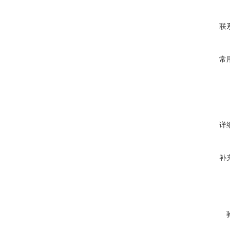
联
常
详
补