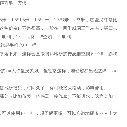
作简单、方便。
.5
米
，
1.5*
1.5
米
，
1.5*
2
米
，
1.5*
3
米
，
2*
3
米
，这些尺寸是比
这种价格也不是很高，一般在一两千或两三千左右，
买回去
明利，*：
明利，*企鹅：
明利
，就是手机充电一样。
堕落下来，这样会直接损坏地磅的传感器或损坏秤体，影响
的zui大称量没关系，但经常这样，地磅容易出现故障，zui
使地磅摇晃，时间久了，有可能接头松动，影响使用。
部分（比如仪表、传感器、接线盒）不能进水，这样会加长
常可以使用
10-15
年，想了解更多，可以咨询地磅专业人士为