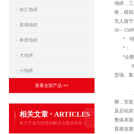
地磅，三
徐汇地磅
衡，模拟
无人值守
黄埔地磅
30
－
150
*
奉贤地磅
*：
大地磅
*企
3
小地磅
货场、集
查看全部产品 >>
脚，安装
及启动其
·
相关文章
ARTICLES
整体表面
致力于成为优秀的解决方案供应商！
直接连接