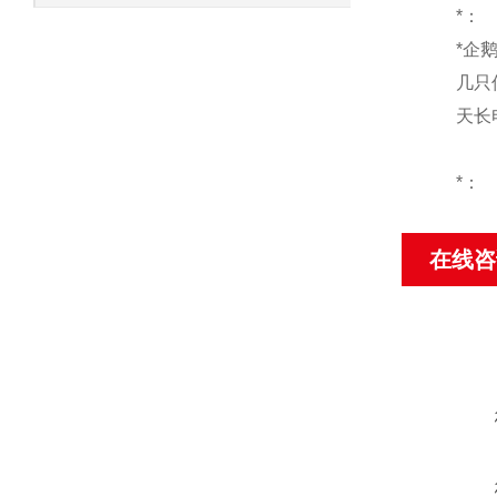
*：
*企
几只
天长
*：
在线咨