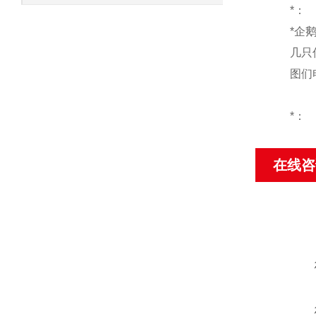
*：
*企
几只
图们
*：
在线咨