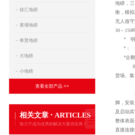
地磅，三
徐汇地磅
衡，模拟
无人值守
黄埔地磅
30
－
150
*
奉贤地磅
*：
大地磅
*企
3
小地磅
货场、集
查看全部产品 >>
脚，安装
及启动其
·
相关文章
ARTICLES
整体表面
致力于成为优秀的解决方案供应商！
直接连接