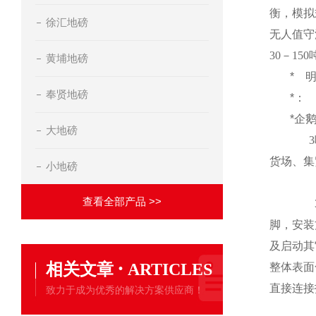
衡，模拟
徐汇地磅
无人值守
30
－
150
黄埔地磅
*
奉贤地磅
*：
*企
大地磅
3
货场、集
小地磅
查看全部产品 >>
脚，安装
及启动其
·
相关文章
ARTICLES
整体表面
直接连接
致力于成为优秀的解决方案供应商！