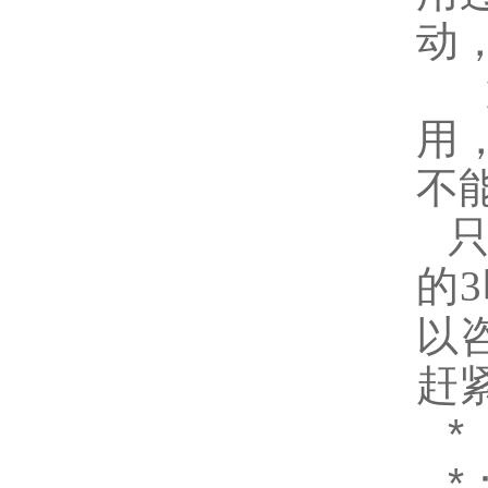
动
用
不
的
3
以
赶
*
*