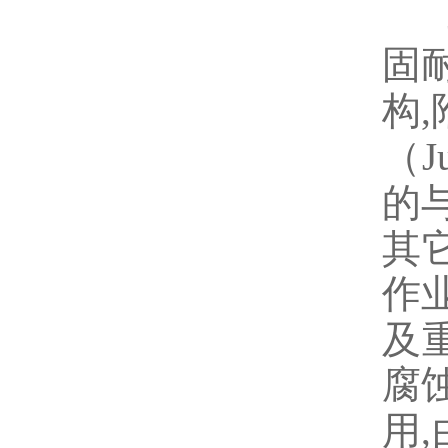
固
构
,
（
J
的
其
作
及
腐
用
,