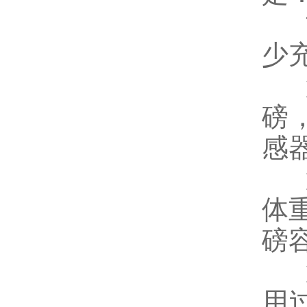
少
磅
感
体
磅
用