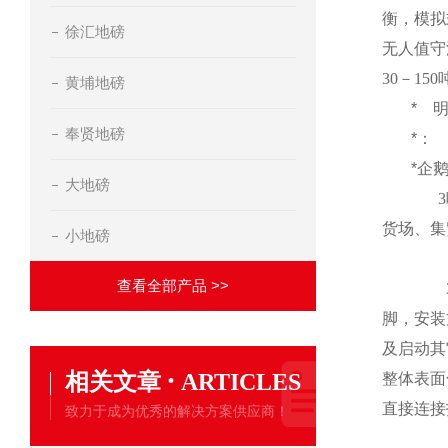
衡，模拟
徐汇地磅
无人值守
30
－
150
黄埔地磅
*
奉贤地磅
*：
*企
大地磅
3
货场、集
小地磅
查看全部产品 >>
脚，安装
及启动其
·
相关文章
ARTICLES
整体表面
直接连接
致力于成为优秀的解决方案供应商！