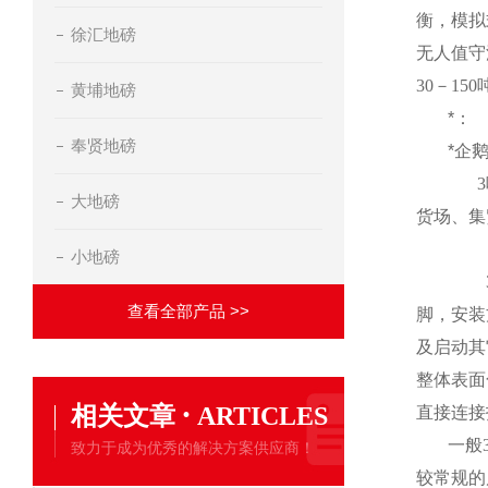
衡，模拟
徐汇地磅
无人值守
30
－
150
黄埔地磅
*：
奉贤地磅
*企
3
大地磅
货场、集
小地磅
查看全部产品 >>
脚，安装
及启动其
整体表面
·
相关文章
ARTICLES
直接连接
一般
致力于成为优秀的解决方案供应商！
较常规的