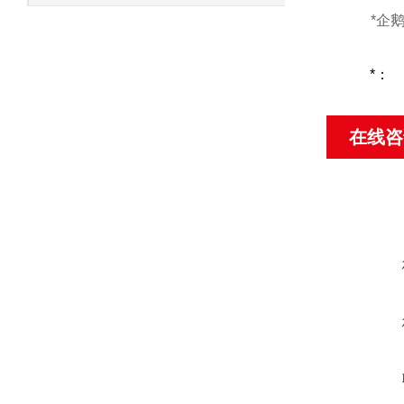
*企
*：
在线咨