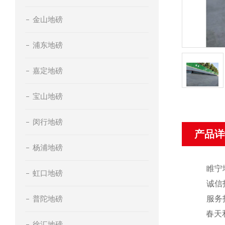
金山地磅
浦东地磅
嘉定地磅
宝山地磅
闵行地磅
产品详
杨浦地磅
睢宁
虹口地磅
诚信
普陀地磅
服务
春天
徐汇地磅