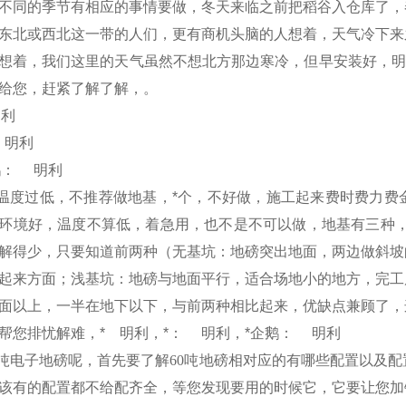
不同的季节有相应的事情要做，冬天来临之前把稻谷入仓库了，
东北或西北这一带的人们，更有商机头脑的人想着，天气冷下来
想着，我们这里的天气虽然不想北方那边寒冷，但早安装好，明
给您，赶紧了解了解，。
明利
明利
鹅：
明利
温度过低，不推荐做地基，*个，不好做，施工起来费时费力费
环境好，温度不算低，着急用，也不是不可以做，地基有三种，
解得少，只要知道前两种（无基坑：地磅突出地面，两边做斜坡
起来方面；浅基坑：地磅与地面平行，适合场地小的地方，完工
面以上，一半在地下以下，与前两种相比起来，优缺点兼顾了，
帮您排忧解难，
*
明利，*：
明利，*企鹅：
明利
吨电子地磅呢，首先要了解
60
吨地磅相对应的有哪些配置以及配
该有的配置都不给配齐全，等您发现要用的时候它，它要让您加