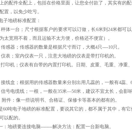
上的配件全配上，包括在价格里面，让您全付款了，其实有的配
配置，以免少吃亏。
电子地磅标准配置：
）秤体一台；尺寸根据客户的要求可以订做，长
6
米
到
24
米
都可以
为太宽用不着，而且运输不太方便，价格还不便宜）。
）传感器；传感器的数量是根据尺寸而订，大概
4
只
----10
只。
）仪表；室内仪表一只，注意大地磅的仪表是带打印机的。
）打印机；仪表有自带的内置打印机。日期、皮重、毛重、净重
）接线盒；根据用的传感器数量来分别出用几蕊的，一般有
4
蕊、
）信号电缆线；一根，一般在
35
米
—
50
米
，建议不宜太长，会影
）附件：像一些说明书、合格证、保修卡等基本的都有的。
是
60
吨电子地磅的标准配置，要说其它的，都不属于其中，有它
可以配的。
一：地磅要连接电脑
--------
解决方法：配置一台新电脑。