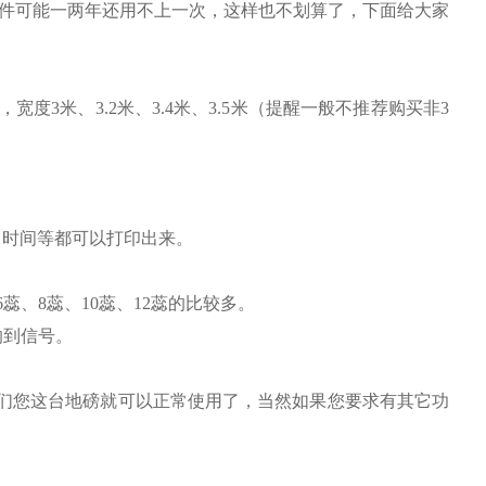
件可能一两年还用不上一次，这样也不划算了，下面给大家
，宽度
3
米
、
3.2
米
、
3.4
米
、
3.5
米
（提醒一般不推荐购买非
3
、时间等都可以打印出来。
6
蕊、
8
蕊、
10
蕊、
12
蕊的比较多。
响到信号。
们您这台地磅就可以正常使用了，当然如果您要求有其它功