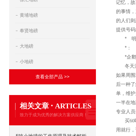
记忆，故
的事情，
黄埔地磅
的人们则
提供号码
奉贤地磅
*
大地磅
*：
*企
小地磅
冬天
如果周围
查看全部产品 >>
后一种了
单，维护
一半在地
·
相关文章
ARTICLES
专业人员
致力于成为优秀的解决方案供应商！
买
60
用就行，