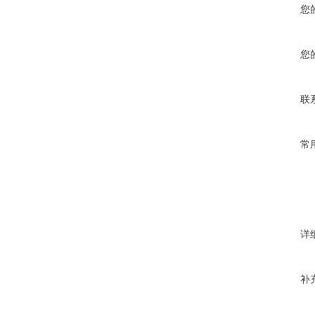
您
您
联
常
详
补