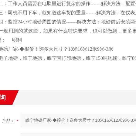
二：工作人员需要在电脑里进行复杂的操作
-------
解决方法：配置
三：司机不用下车，就知道这车货的重量
-------
解决方法：在仪表
四：监控
24
小时地磅周围的情况
-------
解决方法：地磅前后安装两
一般用到的就这些，如果有什么特殊要求，也可以做到，更多
鹅：
明利
地磅厂家
-
◆报价！选多大尺寸？
18
米
16
米
12
米
9
米
-3
米
电子地磅，睢宁地磅，睢宁带打印地磅，睢宁
150
吨地磅，睢宁
8
询
产品：