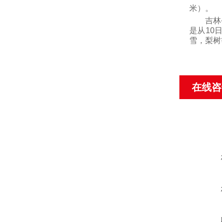
米
）
。
吉林省
是从
10
雪，梨树
在线咨