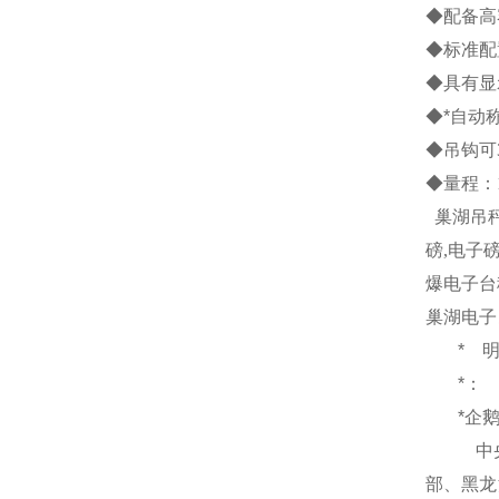
◆配备高
◆标准配
◆具有显
◆*自动
◆吊钩可
◆量程：
巢湖吊
磅
,
电子
爆电子台
巢湖电子
*
*：
*企
中
部、黑龙