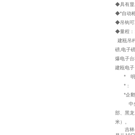
◆具有显
◆*自动
◆吊钩可
◆量程：
建瓯吊
磅
,
电子
爆电子台
建瓯电子
*
*：
*企
中
部、黑龙
米
）
。
吉林省