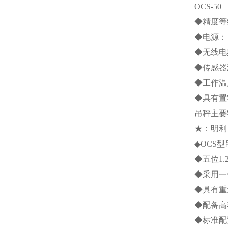
OCS-50
◆精度等
◆电源：
◆无线电
◆传感器
◆工作温
◆具有置
吊秤主要
★：明利
◆
OCS
型
◆五位
1.
◆采用一
◆具有重
◆配备高
◆标准配