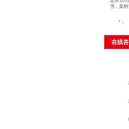
是从
10
雪，梨树
*：
在线咨