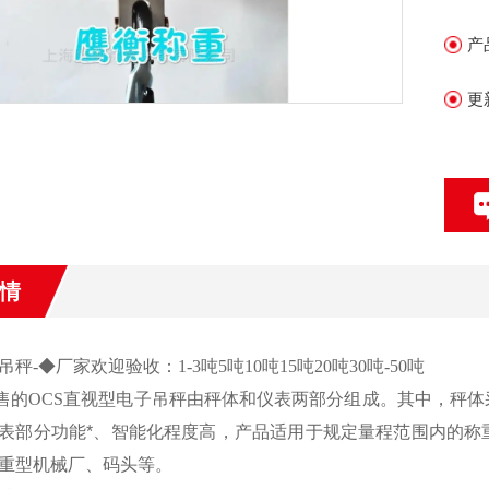
携
产
更
情
吊秤
-
◆厂家欢迎验收：
1-3
吨
5
吨
10
吨
15
吨
20
吨
30
吨
-50
吨
售的
OCS
直视型电子吊秤由秤体和仪表两部分组成。其中，秤体
表部分功能*、智能化程度高，产品适用于规定量程范围内的称
重型机械厂、码头等。