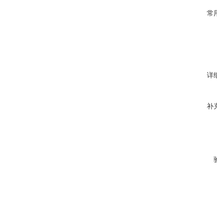
常
详
补