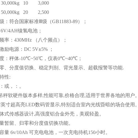
30,000kg
10
3,000
50,000kg
20
2,500
级：符合国家标准Ⅲ级（
GB11883-89
）；
6V/4AH
镍氢电池；
频率：
430MHz
（八个频点）；
激励电源：
DC 5V
±
5%
；
度：秤体
-10
℃
~
50
℃
，仪表
0
℃
~
40
℃
；
零、分度值切换、稳定判别、背光显示、超载报警等功能
.
特性
:
：
或
，
：
。
吊秤软硬件版本多样
,
性能可靠
,
价格合理
,
适用于世界各地的用户
2
英寸
超高亮
LED
数码管显示
,
特别适合室内光线昏暗的场合使用
体式传感器设计
,
高强度铝合金外壳，美观轻盈。
量暂留、归零和分度值切换功能。
容量
6v/10Ah
可充电电池，一次充电待机
150
小时。