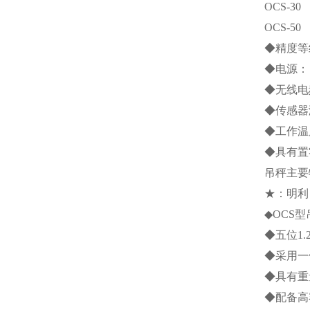
OCS-30
OCS-50
◆精度等
◆电源：
◆无线电
◆传感器
◆工作温
◆具有置
吊秤主要
★：明利
◆
OCS
型
◆五位
1.
◆采用一
◆具有重
◆配备高