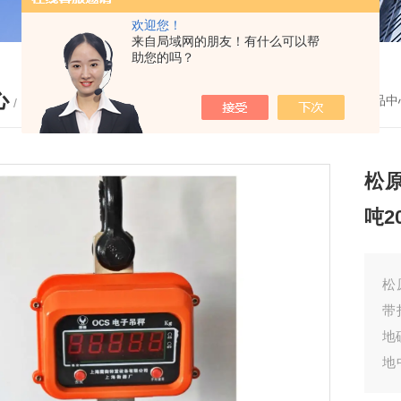
欢迎您！
来自局域网的朋友！有什么可以帮
助您的吗？
心
您的位置：
首页
-
产品中
/ PRODUCTS
松原
吨2
松
带
地
地
防