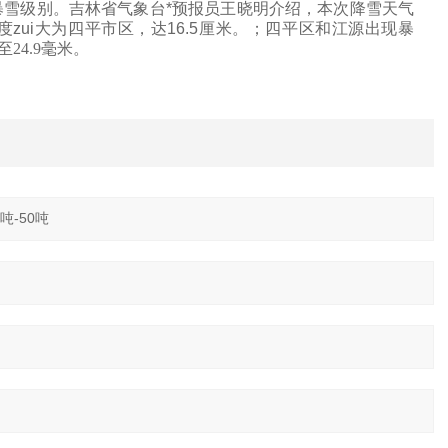
暴雪级别。吉林省气象台*预报员王晓明介绍，本次降雪天气
zui大为四平市区，达
16.5
厘米
。；四平区和江源出现暴
至
24
.9
毫米
。