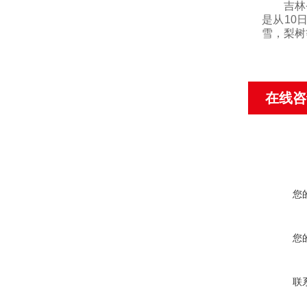
吉林省
是从
10
雪，梨树
在线咨
您
您
联