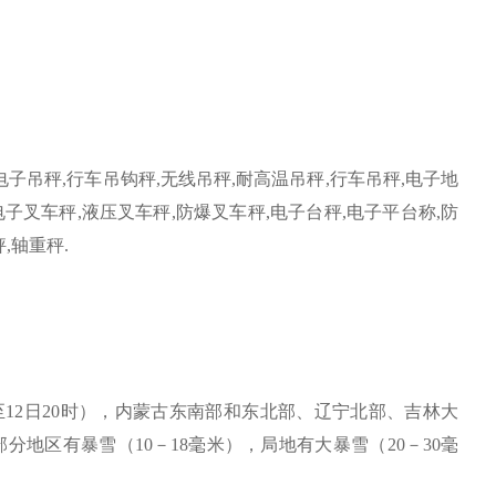
电子吊秤
,
行车吊钩秤
,
无线吊秤
,
耐高温吊秤
,
行车吊秤
,
电子地
电子叉车秤
,
液压叉车秤
,
防爆叉车秤
,
电子台秤
,
电子平台称
,
防
秤
,
轴重秤
.
至
12
日
20
时
）
，内蒙古东南部和东北部、辽宁北部、吉林大
部分地区有暴雪
（10
－
18
毫米
）
，局地有大暴雪
（20
－
30
毫