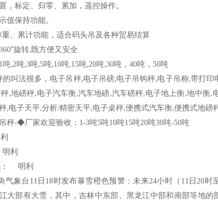
置，标定、归零、累加，遥控操作。
示值保持功能。
称重、累计功能，适合码头吊及各种贸易结算
360
°旋转
,
既方便又安全
1
吨
,2
吨
,3
吨
,5
吨
,10
吨
,15
吨
,20
吨
,30
吨，
40
吨，
50
吨
秤的叫法很多，电子吊秤
,
电子吊磅
,
电子吊钩秤
,
电子吊称
,
带打印
磅秤
,
地磅秤
,
电子汽车衡
,
汽车地磅
,
汽车磅秤
,
电子地上衡
,
地中衡
,
秤
,
电子天平
,
分析
/
精密天平
,
电子桌秤
,
便携式汽车衡
,
便携式地磅
吊秤
-
◆厂家欢迎验收：
1-3
吨
5
吨
10
吨
15
吨
20
吨
30
吨
-50
吨
明利
明利
鹅：
明利
央气象台
11
日
18
时发布暴雪橙色预警：未来
24
小时
（11
日
20
时
江大部有大雪，其中，吉林中东部、黑龙江中部和南部等地的