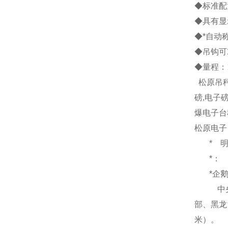
◆标准配
◆具有显
◆*自动
◆吊钩可
◆量程：
松原吊
磅
,
电子
爆电子台
松原电子
*
*：
*企
中
部、黑龙
米
）
。