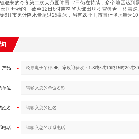
迎来的今冬第二次大范围降雪
12
日仍在持续，多个地区达到
日夜间开始的，截至
12
日
6
时吉林省大部出现积雪覆盖。积雪深度
等
6
县市累计降水量超过
25
毫米
，另有
28
个县市累计降水量为
10
询
产品：
的单位：
的姓名：
系电话：