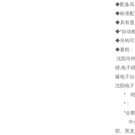
◆配备高容
◆标准配
◆具有显
◆*自动
◆吊钩可
◆量程：1吨
沈阳吊秤
磅,电子
爆电子台
沈阳电子吊
*
*：
*企
中央
部、黑龙