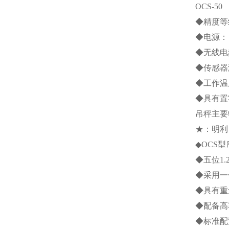
OCS-50
◆精度等
◆电源：
◆无线电
◆传感器
◆工作温
◆具有置
吊秤主要
★：明利
◆
OCS
型
◆五位
1.
◆采用一
◆具有重
◆配备高
◆标准配