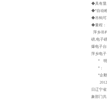
◆具有显
◆*自动
◆吊钩可
◆量程：
萍乡吊
磅
,
电子
爆电子台
萍乡电子
*
*：
*企
201
日
辽宁省
象部门共