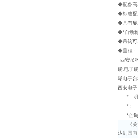
◆配备高
◆标准配
◆具有显
◆*自动
◆吊钩可
◆量程：
西安吊
磅
,
电子
爆电子台
西安电子
*
*：
*企
《关
达到国内