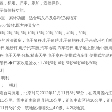
置，标定、归零、累加，遥控操作。
示值保持功能。
称重、累计功能，适合码头吊及各种贸易结算
360
°旋转
,
既方便又安全
1
吨
,2
吨
,3
吨
,5
吨
,10
吨
,15
吨
,20
吨
,30
吨，
40
吨，
50
吨
秤的叫法很多，电子吊秤
,
电子吊磅
,
电子吊钩秤
,
电子吊称
,
带打印
磅秤
,
地磅秤
,
电子汽车衡
,
汽车地磅
,
汽车磅秤
,
电子地上衡
,
地中衡
,
秤
,
电子天平
,
分析
/
精密天平
,
电子桌秤
,
便携式汽车衡
,
便携式地磅
吊秤
-
◆厂家欢迎验收：
1-3
吨
5
吨
10
吨
15
吨
20
吨
30
吨
-50
吨
明利
明利
鹅：
明利
震台网测定，北京时间
2012
年
11
月
11
日
8
时
58
分
，在四川省内
11
公里
。震中距离隆昌县约
10
公里
，距阆中市区约
30
公里
，距
11
日
6
分
1
分，该地区相继发生
4.0
级、
4.2
级地震。