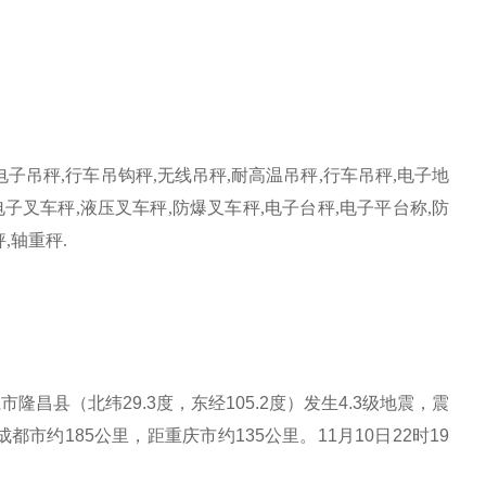
电子吊秤
,
行车吊钩秤
,
无线吊秤
,
耐高温吊秤
,
行车吊秤
,
电子地
电子叉车秤
,
液压叉车秤
,
防爆叉车秤
,
电子台秤
,
电子平台称
,
防
秤
,
轴重秤
.
江市隆昌县
（
北纬
29.3
度，东经
105.2
度
）
发生
4.3
级地震，震
成都市约
185
公里
，距重庆市约
135
公里
。
11
月
10
日
22
时
19