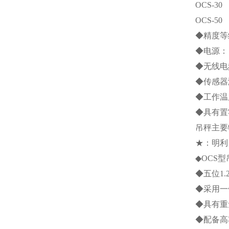
OCS-30
OCS-50
◆精度等
◆电源：
◆无线电
◆传感器
◆工作温
◆具有置
吊秤主要
★：明利
◆
OCS
型
◆五位
1.
◆采用一
◆具有重
◆配备高