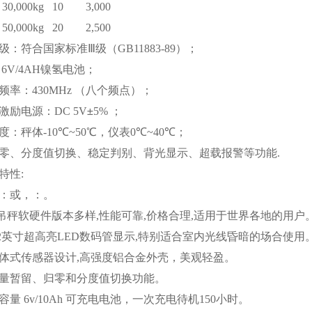
30,000kg
10
3,000
50,000kg
20
2,500
级：符合国家标准Ⅲ级（
GB11883-89
）；
6V/4AH
镍氢电池；
频率：
430MHz
（八个频点）；
激励电源：
DC 5V
±
5%
；
度：秤体
-10
℃
~
50
℃
，仪表
0
℃
~
40
℃
；
零、分度值切换、稳定判别、背光显示、超载报警等功能
.
特性
:
：
或
，
：
。
吊秤软硬件版本多样
,
性能可靠
,
价格合理
,
适用于世界各地的用户
2
英寸
超高亮
LED
数码管显示
,
特别适合室内光线昏暗的场合使用
体式传感器设计
,
高强度铝合金外壳，美观轻盈。
量暂留、归零和分度值切换功能。
容量
6v/10Ah
可充电电池，一次充电待机
150
小时。