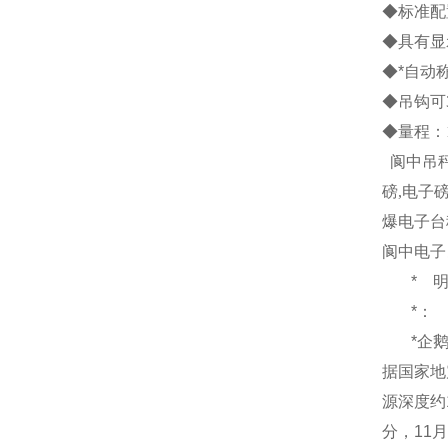
◆标准配
◆具有显
◆*自动
◆吊钩可
◆量程：
阆中吊
磅
,
电子
爆电子台
阆中电子
*
*：
*企
据国家地
源深度约
分
，
11
月