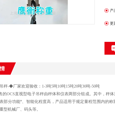
产
更
情
吊秤
-
◆厂家欢迎验收：
1-3
吨
5
吨
10
吨
15
吨
20
吨
30
吨
-50
吨
售的
OCS
直视型电子吊秤由秤体和仪表两部分组成。其中，秤体
表部分功能*、智能化程度高，产品适用于规定量程范围内的称
重型机械厂、码头等。