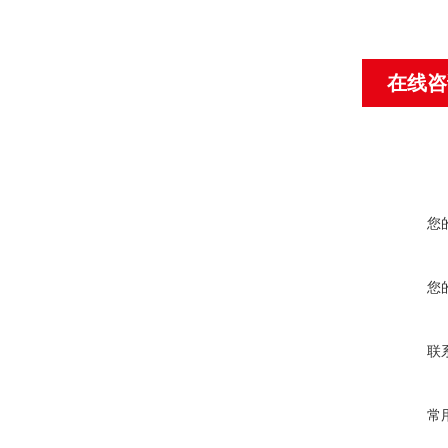
在线咨
您
您
联
常