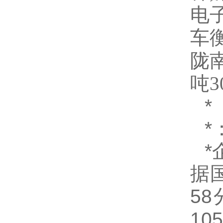
电
车
陇
吨
3
*
*
*
据
58
105