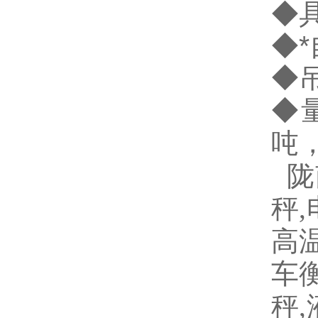
◆
◆
◆
◆
吨
陇
秤
,
高
车
秤
,