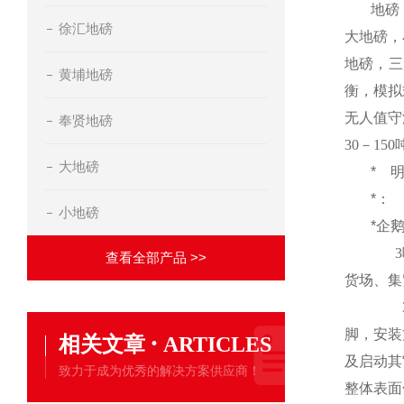
地磅
徐汇地磅
大地磅，
地磅，三
黄埔地磅
衡，模拟
无人值守
奉贤地磅
30
－
150
大地磅
*
*：
小地磅
*企
3
查看全部产品 >>
货场、集
脚，安装
·
相关文章
ARTICLES
及启动其
致力于成为优秀的解决方案供应商！
整体表面