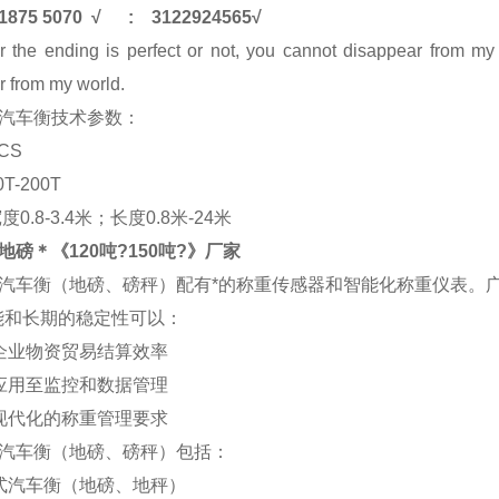
1875 5070
√
: 3122924565
√
r the ending is perfect or not, you cannot disappear from my 
r from my world.
汽车衡技术参数：
CS
T-200T
宽度
0.8-3.4米
；长度
0.8
米
-24
米
地磅＊《120吨?150吨?》厂家
汽车衡（地磅、磅秤）配有*的称重传感器和智能化称重仪表。
能和长期的稳定性可以：
企业物资贸易结算效率
应用至监控和数据管理
现代化的称重管理要求
汽车衡（地磅、磅秤）包括：
式
汽车衡（地磅、
地秤
）