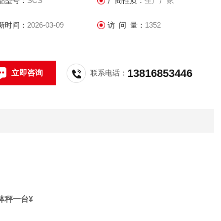
品型号：
SCS
厂商性质：
生产厂家
解决；所产生费用都由我公司负责。
。广东地磅＊《120吨?150吨?》厂家
新时间：
2026-03-09
访 问 量：
1352
13816853446
立即咨询
联系电话：
体秤一台
¥