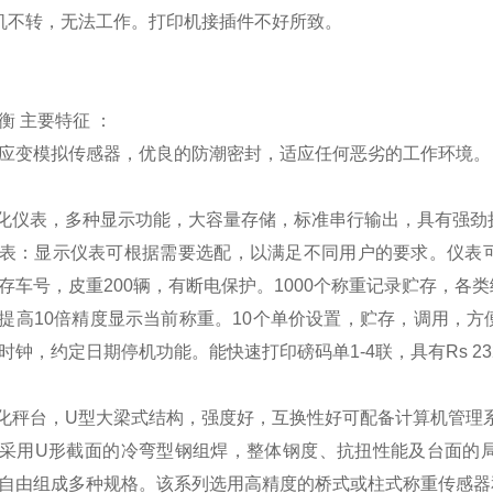
机不转，无法工作。打印机接插件不好所致。
衡 主要特征 ：
应变模拟传感器，优良的防潮密封，适应任何恶劣的工作环境。
能化仪表，多种显示功能，大容量存储，标准串行输出，具有强劲
表：显示仪表可根据需要选配，以满足不同用户的要求。仪表
存车号，皮重200辆，有断电保护。1000个称重记录贮存，
提高10倍精度显示当前称重。10个单价设置，贮存，调用，
时钟，约定日期停机功能。能快速打印磅码单1-4联，具有Rs 2
块化秤台，U型大梁式结构，强度好，互换性好可配备计算机管理
采用U形截面的冷弯型钢组焊，整体钢度、抗扭性能及台面的
自由组成多种规格。该系列选用高精度的桥式或柱式称重传感器