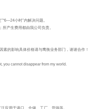
"“
6
—
24
小时"内解决问题。
决；所产生费用都由我公司负责。
因素的影响具体价格请与
鹰衡
业务部门，谢谢合作！
ot, you cannot disappear from my world.
广泛应用于港口、仓储、工厂、货场等。