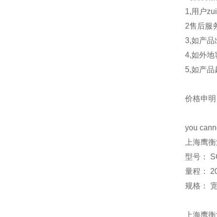
1,用户
2售后服
3,如产
4,如外
5,如产
价格申明
you canno
上海鹰衡
型号： S
量程： 20
规格：
上海
鹰衡