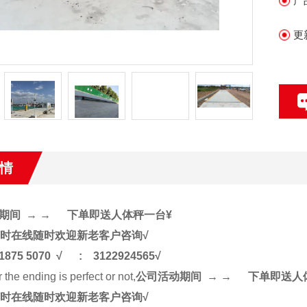
产
员
。
更
情
动期间
→
→
下单即送人体秤一台
¥
随时在线随时欢迎新老客户咨询
√
1875 5070
√
: 3122924565
√
 the ending is perfect or not,
公司活动期间
→
→
下单即送人
随时在线随时欢迎新老客户咨询
√