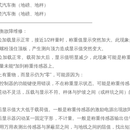
式
汽车衡（地磅、
地秤
）
类汽车衡（地磅、
地秤
）
————————————————————
衡故障维修：
位加载显示正常，接近1/2秤量时，称重值显示突然加大。此现
螺栓顶住顶板，产生测向顶力造成显示值突然变大。
位加载正常。载荷加大后，显示值明显减少，此现象可能是称
量未能*加到称重传感器上。
上有重物，而显示仍为“零"，可能原因为：
控制器的功能键使用错误，不在称重显示状态。可能是称重传感
晃动不灵活，压载与显示不符。秤体与护坡之间（或秤坑之间）
后显示值大大低于载荷值。一般是称重传感器的激励电源出现故
后显示器闪动某一固定字形，不计量。一般是称重传感器输出信
用万用表测出传感器与屏蔽层之间，与地线之间的阻值，找出短