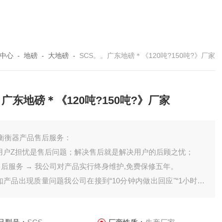
中心
-
地磅
-
大地磅
-
SCS。。广东地磅＊《120吨?150吨?》厂家
广东地磅＊《120吨?150吨?》厂家
衡衡器产品售后服务：
,用户Z担忧是售后问题；解决售后就是解决用户的后顾之忧；
售后服务 → 我公司对产品实行终身维护,免费保修五年。
,如产品出现质量问题我公司在接到“10分钟内做出回应"“1小时内
出决定"“6—24小时"内解决问题。
,如外地客服产品出现质量问题；我公司吩咐售后服务网点工作人