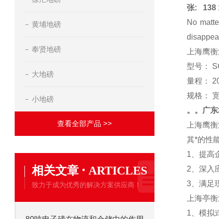
张:
138 
No matte
黄埔地磅
disappea
奉贤地磅
上海鹰衡
型号： S
大地磅
量程： 20
规格：
小地磅
。。广东
查看全部产品 >>
上海
鹰衡
其*的性
1、
提高
·
相关文章
ARTICLES
2、
深入
3、
满足
致力于成为优秀的解决方案供应商！
上海亭衡
1、
模拟