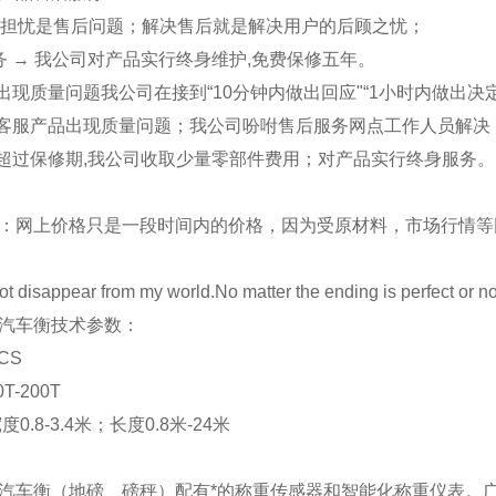
zui担忧是售后问题；解决售后就是解决用户的后顾之忧；
务 → 我公司对产品实行终身维护
,
免费保修
五
年。
品出现质量问题我公司在接到“
10
分钟内做出回应"“
1
小时内做出决定
地客服产品出现质量问题；我公司吩咐售后服务网点工作人员解
品超过保修期
,
我公司收取少量零部件费用；对产品实行终身服务。
：网上价格只是一段时间内的价格，因为受原材料，市场行情等
t disappear from my world.No matter the ending is perfect or n
汽车衡技术参数：
CS
T-200T
宽度
0.8-3.4米
；长度
0.8
米
-24
米
汽车衡（地磅、磅秤）配有*的称重传感器和智能化称重仪表。