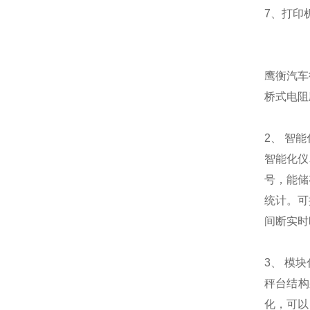
7、打印
鹰衡
汽车
桥式电阻
2、 智
智能化仪
号，能储
统计。可
间断实时
3、 模
秤台结构
化，可以