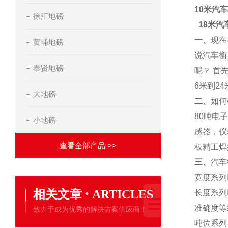
10米汽
徐汇地磅
18米汽
一、
现在
黄埔地磅
说
汽车衡
奉贤地磅
呢？
首
6
米到
24
大地磅
二、
如何
80
吨电子
小地磅
感器，仪
查看全部产品 >>
板精工焊
三、
汽车
宽度系列
·
相关文章
ARTICLES
长度系列
准确度等
致力于成为优秀的解决方案供应商！
吨位系列