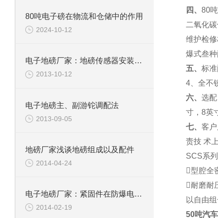
四、
80
吨
80吨电子磅在物流和仓储中的作用
二氧化碳
2024-10-12
维护检修
爆式叁种
电子地磅厂家：地磅传感器安装调试方法
五、
标准
2013-10-12
4
、全不
六、
选配
电子地磅主、副游铊调配法
寸，
8
英
2013-09-05
七、
客户
责技
术
地磅厂家浅谈地磅组成以及配件
SCS
系列
2014-04-24
型腔全
耐磨耐
电子地磅厂家：紧固件在防爆电子地磅运用中的新体现
以自由组
2014-02-19
50吨汽