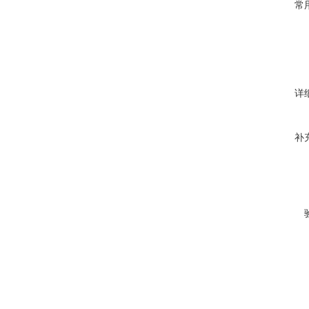
常
详
补