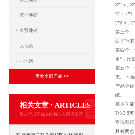
3*15
，
3
寸：
1*1
黄埔地磅
2*2.5
，
2
奉贤地磅
第三个，
面平行的
大地磅
第四个，
更*，比
小地磅
第五个，
查看全部产品 >>
来。下面
产品介绍
统。
·
相关文章
ARTICLES
基本功能
7
位
0.8
英
致力于成为优秀的解决方案供应商！
零位跟踪
具有两点