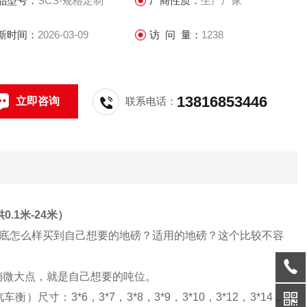
品型号：
SCS-规格定制
厂商性质：
生产厂家
获得良好的口碑
新时间：
2026-03-09
访 问 量：
1238
13816853446
立即咨询
联系电话：
.1米-24米）
底怎么样买到自己想要的地磅？适用的地磅？这个比较不容
稍微大点，就是自己想要的吨位。
汽车衡）尺寸：
3*6
，
3*7
，
3*8
，
3*9
，
3*10
，
3*12
，
3*14
，