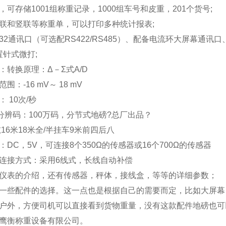
，可存储
1001
组称重记录，
1000
组车号和皮重，
201
个货号
;
联和竖联等称重单，可以打印多种统计报表
;
32
通讯口（可选配
RS422/RS485
）、配备电流环大屏幕通讯口
置针式微打
;
：转换原理：Δ－Σ式
A/D
范围：
-16 mV
～
18 mV
：
10
次
/
秒
分辨码：
100
万码，分节式地磅
?
总厂出品？
吨
16
米
18
米全
/
半挂车
9
米前四后八
：
DC
，
5V
，可连接
8
个
350
Ω的传感器或
16
个
700
Ω的传感器
连接方式：采用
6
线式，长线自动补偿
仪表的介绍，还有传感器，秤体，接线盒，等等的详细参数；
一些配件的选择。这一点也是根据自己的需要而定，比如大屏幕
户外，方便司机可以直接看到货物重量，没有这款配件地磅也可
鹰衡称重设备有限公司。