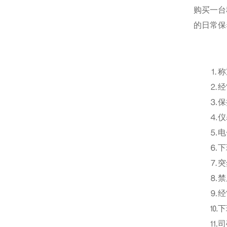
购买一台
的日常保
⒈称重
⒉经常
⒊保持
⒋仪表
⒌电子
⒍下班
⒎突然
⒏禁止
⒐经常
⒑下班
⒒司磅