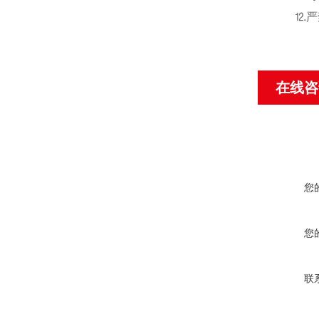
⒓严禁
在线咨
您
您
联