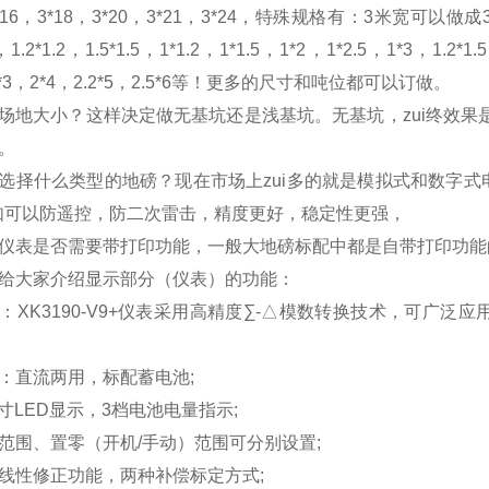
*16
，
3*18
，
3*20
，
3*21
，
3*24
，特殊规格有：
3
米宽可以做成
，
1.2*1.2
，
1.5*1.5
，
1*1.2
，
1*1.5
，
1*2
，
1*2.5
，
1*3
，
1.2*1.5
*3
，
2*4
，
2.2*5
，
2.5*6
等！更多的尺寸和吨位都可以订做。
场地大小？这样决定做无基坑还是浅基坑。无基坑，zui终效果
。
选择什么类型的地磅？现在市场上zui多的就是模拟式和数字
如可以防遥控，防二次雷击，精度更好，稳定性更强，
仪表是否需要带打印功能，一般大地磅标配中都是自带打印功能
给大家介绍显示部分（仪表）的功能：
：
XK3190-V9+
仪表采用高精度∑
-
△模数转换技术，可广泛应
：直流两用，标配蓄电池
;
寸
LED
显示，
3
档电池电量指示
;
范围、置零（开机
/
手动）范围可分别设置
;
线性修正功能，两种补偿标定方式
;