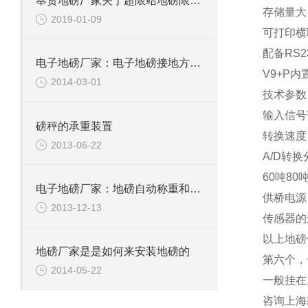
奉贤地磅厂家关于超限站地磅限位装置可自动调节的方法
存储量大
2019-01-09
可打印横
配备
RS2
电子地磅厂家：电子地磅接地方式和弊端分析
V9+P
内
2014-03-01
技术参数
输入信号
磅秤的承重装置
转换速度
2013-06-22
A/D
转换
60
吨
80
电子地磅厂家：地磅自动称重和装料装置
供桥电源
2013-12-13
传感器的
以上地磅
地磅厂家是是如何来安装地磅的
第六个，
2014-05-22
一般挂在
咨询上海