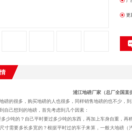
产
均
更
情
浦江地磅厂家（总厂全国直供0
地磅的很多，购买地磅的人也很多，同样销售地磅的也不少，到
到自己想到的地磅，首先考虑到几个因素：
要多少吨的？自己平时要过多少吨的东西，再加上车身自重，再
尺寸需要多长多宽的？根据平时过的车子来算，一般大地磅（