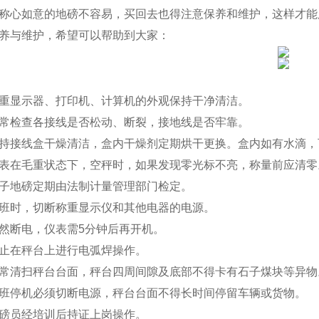
称心如意的地磅不容易，买回去也得注意保养和维护，这样才能
养与维护，希望可以帮助到大家：
显示器、打印机、计算机的外观保持干净清洁。
检查各接线是否松动、断裂，接地线是否牢靠。
接线盒干燥清洁，盒内干燥剂定期烘干更换。盒内如有水滴，
在毛重状态下，空秤时，如果发现零光标不亮，称量前应清零
地磅定期由法制计量管理部门检定。
时，切断称重显示仪和其他电器的电源。
断电，仪表需
5
分钟后再开机。
在秤台上进行电弧焊操作。
清扫秤台台面，秤台四周间隙及底部不得卡有石子煤块等异物
停机必须切断电源，秤台台面不得长时间停留车辆或货物。
员经培训后持证上岗操作。