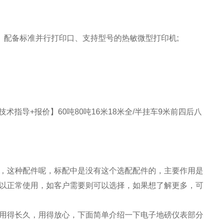
、配备标准并行打印口、支持型号的热敏微型打印机
;
技术指导
+
报价】
60
吨
80
吨
16
米
18
米全
/
半挂车
9
米前四后八
，这种配件呢，标配中是没有这个选配配件的，主要作用是
以正常使用，如客户需要则可以选择，如果想了解更多，可
用得长久，用得放心，下面简单介绍一下电子地磅仪表部分