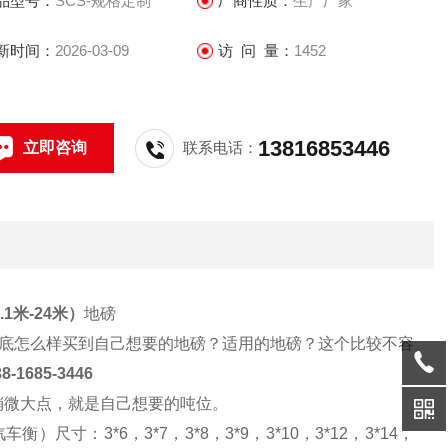
品型号：
SCS-规格定制
厂商性质：
生产厂家
获得良好的口碑
新时间：
2026-03-09
访 问 量：
1452
13816853446
立即咨询
联系电话：
1米-24米）
地磅
底怎么样买到自己想要的地磅？适用的地磅？这个比较不容
38
-
1685
-
3446
稍微大点，就是自己想要的吨位。
汽车衡）尺寸：
3*6
，
3*7
，
3*8
，
3*9
，
3*10
，
3*12
，
3*14
，