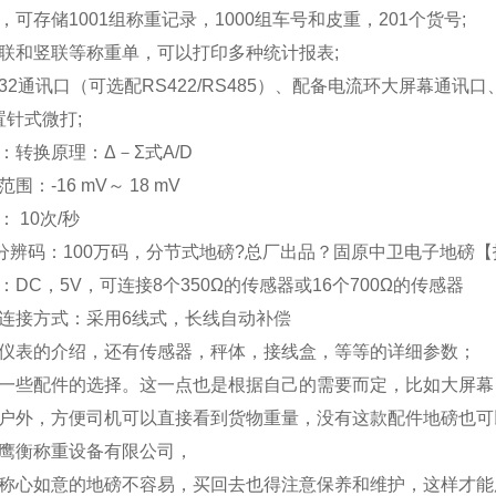
，可存储
1001
组称重记录，
1000
组车号和皮重，
201
个货号
;
联和竖联等称重单，可以打印多种统计报表
;
32
通讯口（可选配
RS422/RS485
）、配备电流环大屏幕通讯口
置针式微打
;
：转换原理：Δ－Σ式
A/D
范围：
-16 mV
～
18 mV
：
10
次
/
秒
分辨码：
100
万码，分节式地磅
?
总厂出品？固原中卫电子地磅【
：
DC
，
5V
，可连接
8
个
350
Ω的传感器或
16
个
700
Ω的传感器
连接方式：采用
6
线式，长线自动补偿
仪表的介绍，还有传感器，秤体，接线盒，等等的详细参数；
一些配件的选择。这一点也是根据自己的需要而定，比如大屏幕
户外，方便司机可以直接看到货物重量，没有这款配件地磅也可
鹰衡称重设备有限公司，
称心如意的地磅不容易，买回去也得注意保养和维护，这样才能