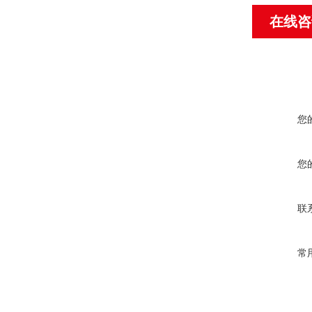
在线咨
您
您
联
常