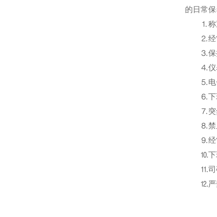
的日常保
⒈称重
⒉经常
⒊保持
⒋仪表
⒌电子
⒍下班
⒎突然
⒏禁止
⒐经常
⒑下班
⒒司磅
⒓严禁