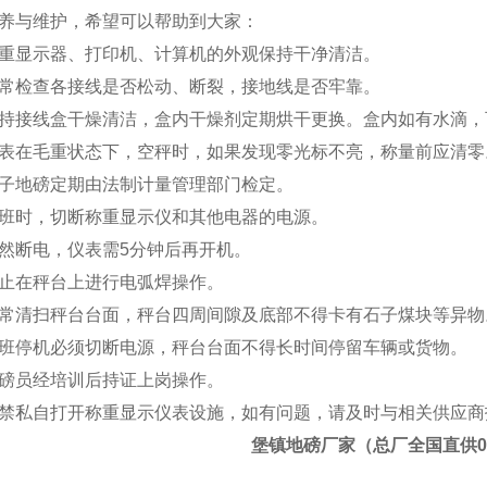
养与维护，希望可以帮助到大家：
显示器、打印机、计算机的外观保持干净清洁。
检查各接线是否松动、断裂，接地线是否牢靠。
接线盒干燥清洁，盒内干燥剂定期烘干更换。盒内如有水滴，
在毛重状态下，空秤时，如果发现零光标不亮，称量前应清零
地磅定期由法制计量管理部门检定。
时，切断称重显示仪和其他电器的电源。
断电，仪表需
5
分钟后再开机。
在秤台上进行电弧焊操作。
清扫秤台台面，秤台四周间隙及底部不得卡有石子煤块等异物
停机必须切断电源，秤台台面不得长时间停留车辆或货物。
员经培训后持证上岗操作。
私自打开称重显示仪表设施，如有问题，请及时与相关供应商
堡镇地磅厂家（总厂全国直供0.