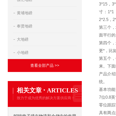
3*15
，
3
寸：
1*1
黄埔地磅
2*2.5
，
2
奉贤地磅
第三个，
面平行的
大地磅
第四个，
更*，比
小地磅
第五个，
查看全部产品 >>
来。下面
产品介绍
统。
·
相关文章
ARTICLES
基本功能
7
位
0.8
英
致力于成为优秀的解决方案供应商！
零位跟踪
具有两点