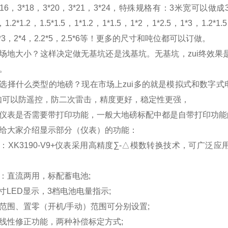
*16
，
3*18
，
3*20
，
3*21
，
3*24
，特殊规格有：
3
米宽可以做成
，
1.2*1.2
，
1.5*1.5
，
1*1.2
，
1*1.5
，
1*2
，
1*2.5
，
1*3
，
1.2*1.5
*3
，
2*4
，
2.2*5
，
2.5*6
等！更多的尺寸和吨位都可以订做。
场地大小？这样决定做无基坑还是浅基坑。无基坑，zui终效果
。
选择什么类型的地磅？现在市场上zui多的就是模拟式和数字
如可以防遥控，防二次雷击，精度更好，稳定性更强，
仪表是否需要带打印功能，一般大地磅标配中都是自带打印功能
给大家介绍显示部分（仪表）的功能：
：
XK3190-V9+
仪表采用高精度∑
-
△模数转换技术，可广泛应
：直流两用，标配蓄电池
;
寸
LED
显示，
3
档电池电量指示
;
范围、置零（开机
/
手动）范围可分别设置
;
线性修正功能，两种补偿标定方式
;