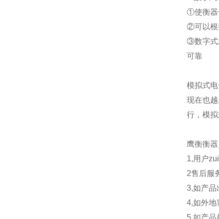
①使衡器
②可以根
③数字式
可靠
模拟式电
现在也越
行，模拟
鹰衡
衡器
1,用户
2售后服
3,如产
4,如外
5,如产