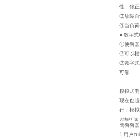
性，修正
③故障自
④当负荷
■
数字式
①使衡器
②可以根
③数字式
可靠
模拟式电
现在也越
行，模拟
选地磅厂家
鹰衡
衡器
1,用户