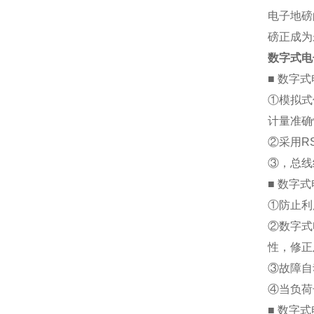
电子地磅
磅正成为
数字式电
■
数字式
①模拟式
计量准确
②采用R
③，总线
■
数字式
①防止利
②数字式
性，修正
③故障自
④当负荷
■
数字式