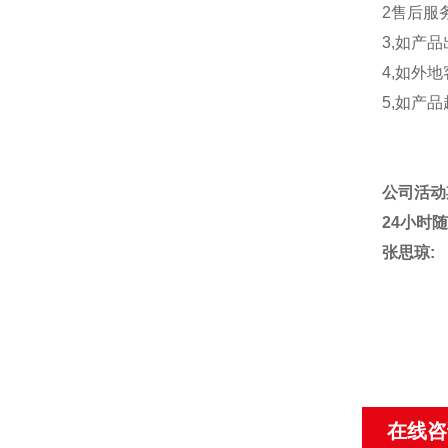
2售后服
3,如产
4,如外
5,如产
公司活
24小时
张思琼:
在线咨