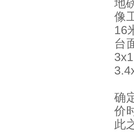
地
像
16
台面
3x
3.4
确
价
此