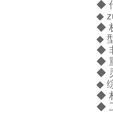
◆ 
◆ 
◆ 
◆
◆ 
◆ 
◆ 
◆ 
◆
◆ 