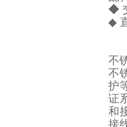
◆ 
◆ 
不
不
护
证
和
接