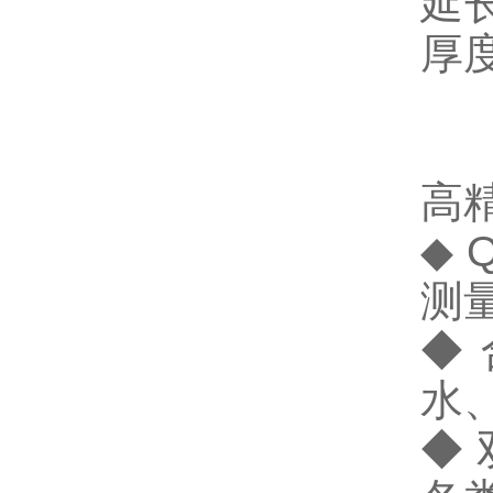
延
厚
高
◆ 
测量
◆
水
◆