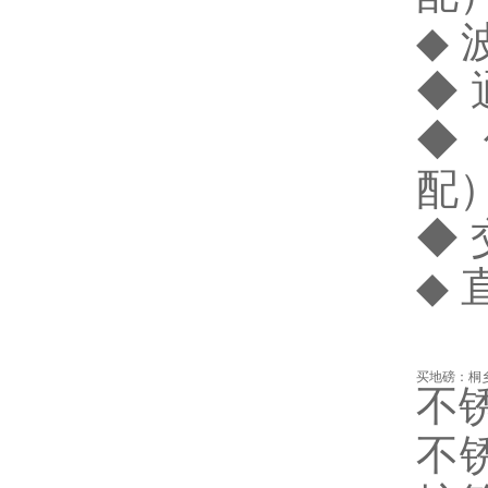
◆ 
◆
◆ 
配
◆ 
◆ 
买地磅：桐
不
不