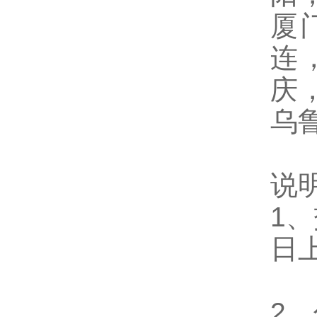
厦
连
庆
乌
说
1
日
2