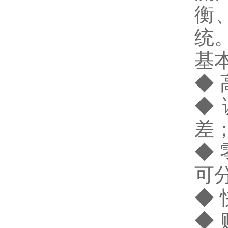
衡
统
基
◆ 
◆
差
◆
可
◆
◆ 