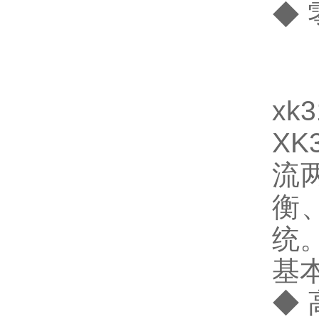
◆ 
xk
X
流
衡
统
基
◆ 