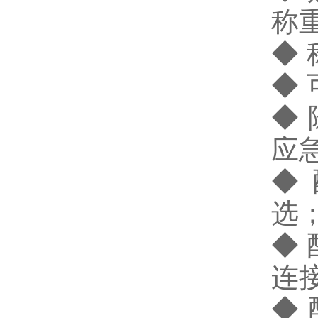
称
◆
◆
◆ 
应
◆
选
◆ 
连
◆