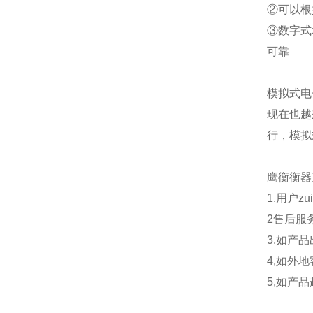
②可以根
③数字式
可靠
模拟式电
现在也越
行，模拟
鹰衡
衡器
1,用户
2售后服
3,如产
4,如外
5,如产