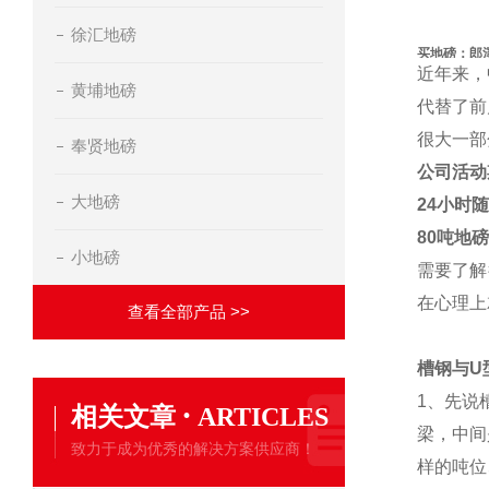
徐汇地磅
买地磅：郎
近年来，
黄埔地磅
代替了前
很大一部
奉贤地磅
公司活
大地磅
24小时
80
吨地
小地磅
需要了解
在心理上
查看全部产品 >>
槽钢与U
1、先说
·
相关文章
ARTICLES
梁，中间
致力于成为优秀的解决方案供应商！
样的吨位