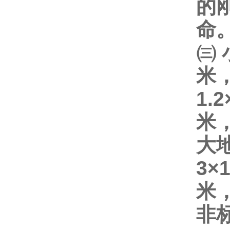
的
命
㈢
米
1.2
米
大
3×
米
非