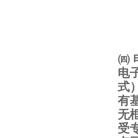
㈣
电
式
有
无
受