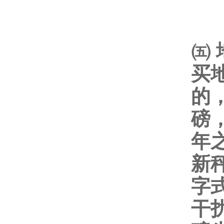
㈤
买
的
磅
年
新
字
干