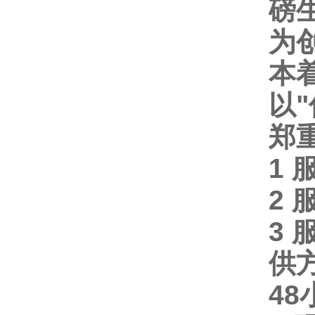
磅
为
本
以
"
郑
1
2
3
供
48