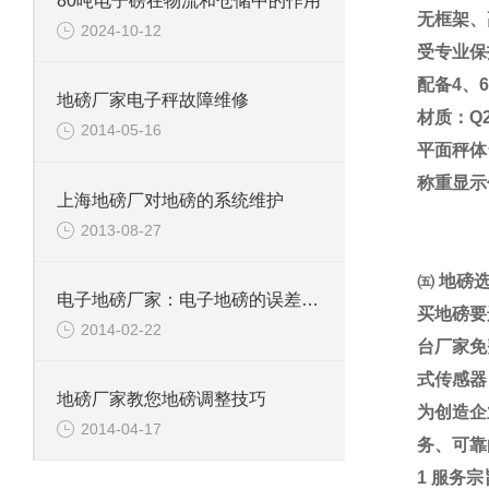
80吨电子磅在物流和仓储中的作用
无框架、
2024-10-12
受专业保
配备
4
、
6
地磅厂家电子秤故障维修
材质：
Q
2014-05-16
平面秤体
称重显示
上海地磅厂对地磅的系统维护
2013-08-27
㈤
地磅
电子地磅厂家：电子地磅的误差是怎么计算的？
买地磅要
2014-02-22
台厂家免
式传感器
地磅厂家教您地磅调整技巧
为创造企
2014-04-17
务、可靠
1
服务宗