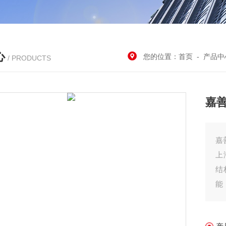
心
您的位置：
首页
-
产品中
/ PRODUCTS
嘉善
嘉
上
结
能
其
装