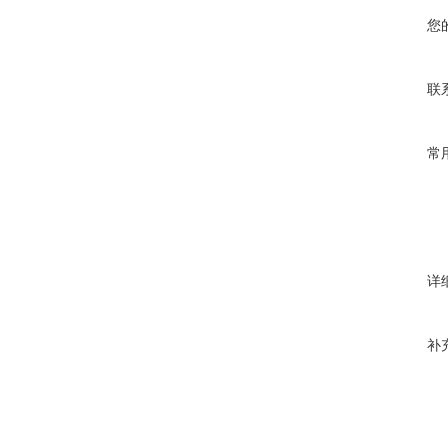
您
联
常
详
补