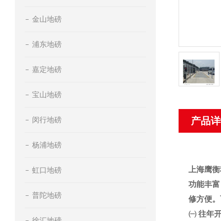
金山地磅
浦东地磅
嘉定地磅
宝山地磅
闵行地磅
产品详
杨浦地磅
上海鹰衡
虹口地磅
功能丰富
普陀地磅
修方便。
㈠
往年
徐汇地磅