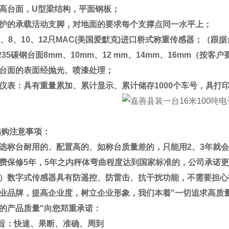
高台面，
U
型梁结构，平面钢板；
护的承载活动支脚，对地面的要求每个支撑点同一水平上；
、
8
、
10
、
12
只
MAC(
美国爱默克
)
进口桥式称重传感器；（跟据
235
碳钢台面
8mm
、
10mm
、
12 mm
、
14mm
、
16mm
（按客户
台面的表面经抛光、喷漆处理；
仪表：具有重量累加、累计显示、累计储存
1000
个车号，具打
选购注意事项：
选称台耐用的、配置高的、如称台质量差的，只能用
2
、
3
年就会
费保修
5
年，
5
年之内秤体弯曲程度达到国家标准的，公司承诺更
）数字式传感器具有防遥控、防雷击、抗干扰功能，不需要担心
业品牌，提高企业度，树立企业形象，我们本着
"
一切追求高质
的产品质量
"
向您郑重承诺：
旨：快速、果断、准确、周到