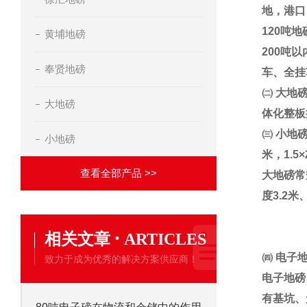
地，港口
120
吨地
黄埔地磅
200
吨以
奉贤地磅
车、全挂
㈡
大地
大地磅
体化整板
㈢
小地
小地磅
米，
1.5×
查看全部产品 >>
大地磅常
度
3.2
米
·
相关文章
ARTICLES
㈣
电子
致力于成为优秀的解决方案供应商！
电子地磅
有基坑、