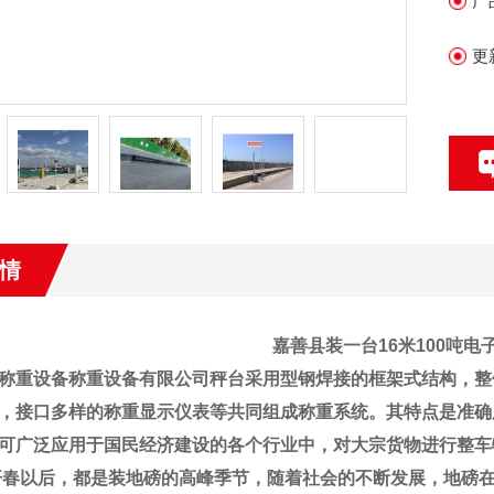
产
大
更
情
嘉善县
装一台16米100吨
称重设备称重设备有限公司
秤台采用型钢焊接的框架式结构，整
，接口多样的称重显示仪表等共同组成称重系统。其特点是准确
可广泛应用于国民经济建设的各个行业中，对大宗货物进行整车
开春以后，都是装地磅的高峰季节，随着社会的不断发展，地磅