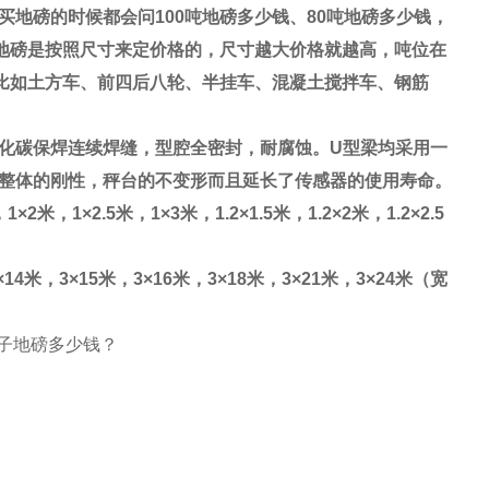
买地磅的时候都会问
100
吨地磅多少钱、
80
吨地磅多少钱，
地磅是按照尺寸来定价格的，尺寸越大价格就越高，吨位在
比如土方车、前四后八轮、半挂车、混凝土搅拌车、钢筋
化碳保焊连续焊缝，型腔全密封，耐腐蚀。
U
型梁均采用一
整体的刚性，秤台的不变形而且延长了传感器的使用寿命。
，
1×2
米，
1×2.5
米，
1×3
米，
1.2×1.5
米，
1.2×2
米，
1.2×2.5
×14
米，
3×15
米，
3×16
米，
3×18
米，
3×21
米，
3×24
米（宽