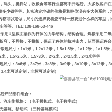
，码头，搅拌站，收粮食等等行业都离不开地磅。大多数客户在
磅多少钱等等。其实决定地磅的价格是和吨位没有多大关系的，
内都可以定做，尺寸的选择要看您平时一般要过什么样的车型，
车等等。
TEL:138-168-53-446
磅采用
U
型截面梁作为秤体的力学结构，结构合理。焊接采用二氧
折弯，不焊接，不拼板，保证了秤体的抗冲击力，从而保证秤台
磅常规尺寸：
1×1
米，
1.2×1.2
米，
1.5×1.5
米，
1×1.2
米，
1×1.5
米
2
米，
1.5×2.5
米，
1.5×3
米，
2×2
米，
2×2.5
米，
2×3
米等等
规尺寸：
3×6
米，
3×7
米，
3×8
米，
3×9
米，
3×10
米，
3×12
米，
3
、
3.4
米可以定制，非标可以定制）
地磅产品部件组合：
、汽车衡规格：（电子模拟式、电子数字式）
无基坑、移动式
（三种基坑模式）