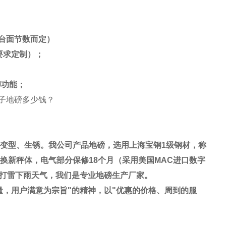
台面节数而定）
要求定制）；
印功能；
变型、生锈。我公司产品地磅，选用上海宝钢
1
级钢材，称
换新秤体，电气部分保修
18
个月（采用美国
MAC
进口数字
打雷下雨天气，我们是专业地磅生产厂家。
量，用户满意为宗旨
"
的精神，以
"
优惠的价格、周到的服