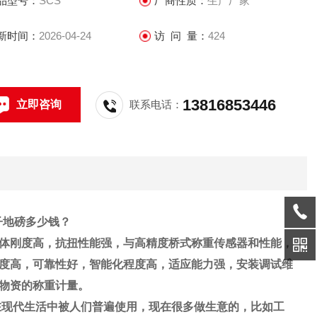
品型号：
SCS
厂商性质：
生产厂家
宗货物进行整车物资的称重计量。
新时间：
2026-04-24
访 问 量：
424
13816853446
立即咨询
联系电话：
电子地磅多少钱？
体刚度高，抗扭性能强，与高精度桥式称重传感器和性能，
度高，可靠性好，智能化程度高，适应能力强，安装调试维
物资的称重计量
。
在现代生活中被人们普遍使用，现在很多做生意的，比如工