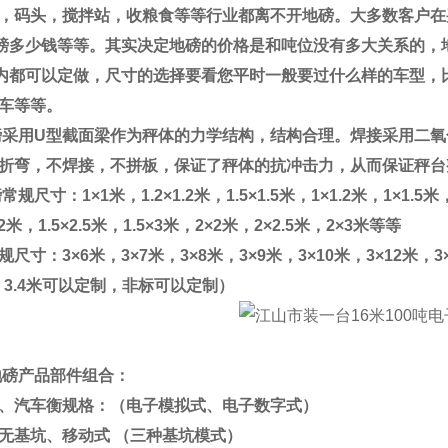
，码头，搅拌站，收粮食等等行业都离不开地磅。大多数客户在
磅多少钱等等。其实决定地磅的价格是和吨位没有多大关系的，
内都可以定做，尺寸的选择要看您平时一般要过什么样的车型，
车等等。
磅采用
U
型截面梁作为秤体的力学结构，结构合理。焊接采用二氧
折弯，不焊接，不拼板，保证了秤体的抗冲击力，从而保证秤台
磅常规尺寸：
1×1
米，
1.2×1.2
米，
1.5×1.5
米，
1×1.2
米，
1×1.5
米
2
米，
1.5×2.5
米，
1.5×3
米，
2×2
米，
2×2.5
米，
2×3
米等等
规尺寸：
3×6
米，
3×7
米，
3×8
米，
3×9
米，
3×10
米，
3×12
米，
3
、
3.4
米可以定制，非标可以定制）
地磅产品部件组合：
、汽车衡规格：（电子模拟式、电子数字式）
无基坑、移动式
（三种基坑模式）