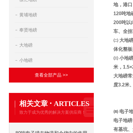
地，港口
120
吨地
黄埔地磅
200
吨以
奉贤地磅
车、全挂
㈡
大地
大地磅
体化整板
㈢
小地
小地磅
米，
1.5×
查看全部产品 >>
大地磅常
度
3.2
米
·
相关文章
ARTICLES
㈣
电子
致力于成为优秀的解决方案供应商！
电子地磅
有基坑、