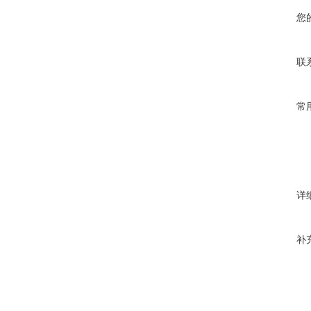
您
联
常
详
补