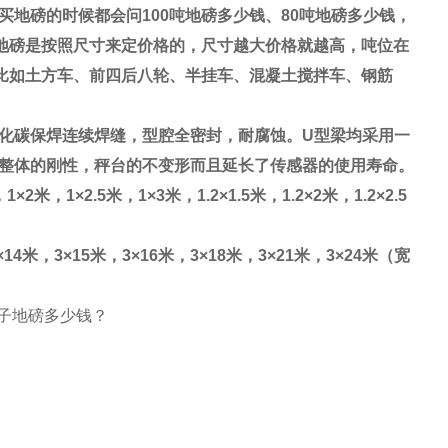
买地磅的时候都会问
100
吨地磅多少钱、
80
吨地磅多少钱，
地磅是按照尺寸来定价格的，尺寸越大价格就越高，吨位在
比如土方车、前四后八轮、半挂车、混凝土搅拌车、钢筋
化碳保焊连续焊缝，型腔全密封，耐腐蚀。
U
型梁均采用一
整体的刚性，秤台的不变形而且延长了传感器的使用寿命。
，
1×2
米，
1×2.5
米，
1×3
米，
1.2×1.5
米，
1.2×2
米，
1.2×2.5
×14
米，
3×15
米，
3×16
米，
3×18
米，
3×21
米，
3×24
米（宽