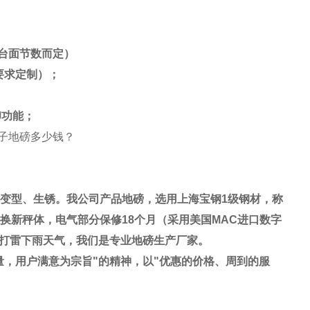
台面节数而定）
要求定制）；
印功能；
变型、生锈。我公司产品地磅，选用上海宝钢
1
级钢材，称
换新秤体，电气部分保修
18
个月（采用美国
MAC
进口数字
打雷下雨天气，我们是专业地磅生产厂家。
量，用户满意为宗旨
"
的精神，以
"
优惠的价格、周到的服