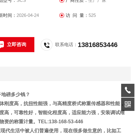
品型号：
SCS
厂商性质：
生产厂家
宗货物进行整车物资的称重计量。
新时间：
2026-04-24
访 问 量：
525
13816853446
立即咨询
联系电话：
电子地磅多少钱？
体刚度高，抗扭性能强，与高精度桥式称重传感器和性能，
度高，可靠性好，智能化程度高，适应能力强，安装调试维
物资的称重计量
。
TEL:138-168-53-446
在现代生活中被人们普遍使用，现在很多做生意的，比如工