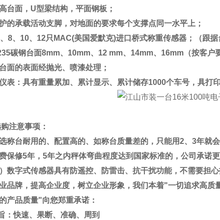
高台面，
U
型梁结构，平面钢板；
护的承载活动支脚，对地面的要求每个支撑点同一水平上；
、
8
、
10
、
12
只
MAC(
美国爱默克
)
进口桥式称重传感器；（跟据
235
碳钢台面
8mm
、
10mm
、
12 mm
、
14mm
、
16mm
（按客户
台面的表面经抛光、喷漆处理；
仪表：具有重量累加、累计显示、累计储存
1000
个车号，具打
选购注意事项：
选称台耐用的、配置高的、如称台质量差的，只能用
2
、
3
年就会
费保修
5
年，
5
年之内秤体弯曲程度达到国家标准的，公司承诺更
）数字式传感器具有防遥控、防雷击、抗干扰功能，不需要担心
业品牌，提高企业度，树立企业形象，我们本着
"
一切追求高质
的产品质量
"
向您郑重承诺：
旨：快速、果断、准确、周到