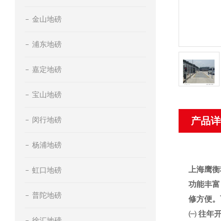
金山地磅
浦东地磅
嘉定地磅
宝山地磅
闵行地磅
产品详
杨浦地磅
上海鹰衡
虹口地磅
功能丰富
普陀地磅
修方便。
㈠
往年
徐汇地磅