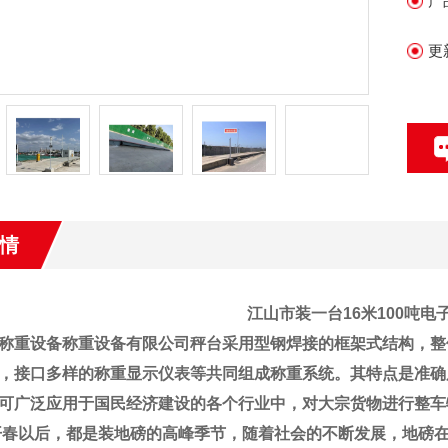
产
大
更
情
江山市
装一台16米100吨
称重设备称重设备有限公司
秤台采用型钢焊接的框架式结构，整
，接口多样的称重显示仪表等共同组成称重系统。其特点是准确
可广泛应用于国民经济建设的各个行业中，对大宗货物进行整车
开春以后，都是装地磅的高峰季节，随着社会的不断发展，地磅