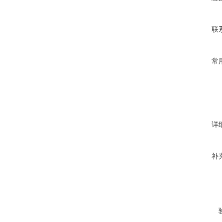
联
常
详
补