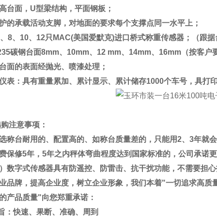
高台面，
U
型梁结构，平面钢板；
护的承载活动支脚，对地面的要求每个支撑点同一水平上；
、
8
、
10
、
12
只
MAC(
美国爱默克
)
进口桥式称重传感器；（跟据
235
碳钢台面
8mm
、
10mm
、
12 mm
、
14mm
、
16mm
（按客户
台面的表面经抛光、喷漆处理；
仪表：具有重量累加、累计显示、累计储存
1000
个车号，具打
选购注意事项：
选称台耐用的、配置高的、如称台质量差的，只能用
2
、
3
年就会
费保修
5
年，
5
年之内秤体弯曲程度达到国家标准的，公司承诺更
）数字式传感器具有防遥控、防雷击、抗干扰功能，不需要担心
业品牌，提高企业度，树立企业形象，我们本着
"
一切追求高质
的产品质量
"
向您郑重承诺：
旨：快速、果断、准确、周到