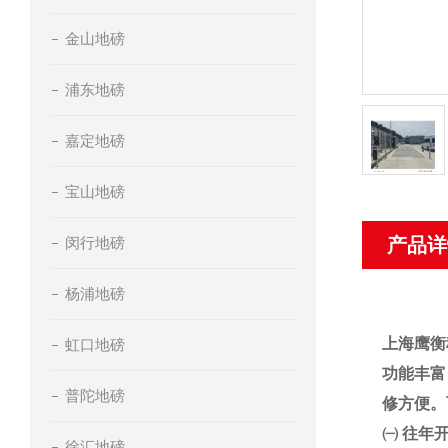
金山地磅
浦东地磅
嘉定地磅
宝山地磅
闵行地磅
产品详
杨浦地磅
上海鹰衡
虹口地磅
功能丰富
普陀地磅
修方便。
㈠
往年
徐汇地磅