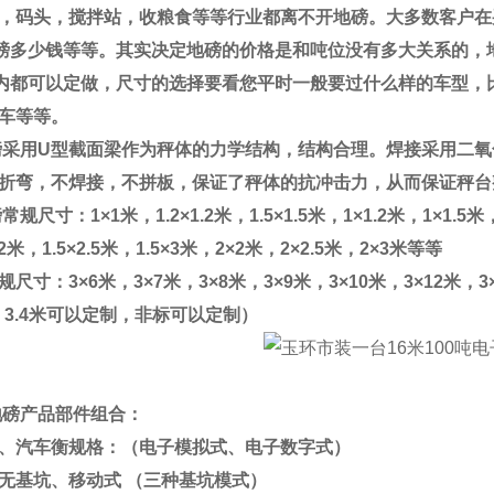
，码头，搅拌站，收粮食等等行业都离不开地磅。大多数客户在
磅多少钱等等。其实决定地磅的价格是和吨位没有多大关系的，
内都可以定做，尺寸的选择要看您平时一般要过什么样的车型，
车等等。
磅采用
U
型截面梁作为秤体的力学结构，结构合理。焊接采用二氧
折弯，不焊接，不拼板，保证了秤体的抗冲击力，从而保证秤台
磅常规尺寸：
1×1
米，
1.2×1.2
米，
1.5×1.5
米，
1×1.2
米，
1×1.5
米
2
米，
1.5×2.5
米，
1.5×3
米，
2×2
米，
2×2.5
米，
2×3
米等等
规尺寸：
3×6
米，
3×7
米，
3×8
米，
3×9
米，
3×10
米，
3×12
米，
3
、
3.4
米可以定制，非标可以定制）
地磅产品部件组合：
、汽车衡规格：（电子模拟式、电子数字式）
无基坑、移动式
（三种基坑模式）