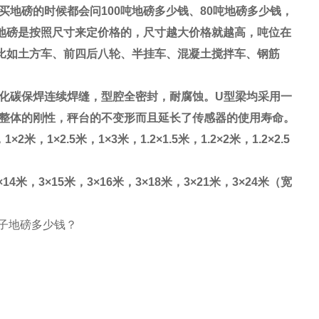
买地磅的时候都会问
100
吨地磅多少钱、
80
吨地磅多少钱，
地磅是按照尺寸来定价格的，尺寸越大价格就越高，吨位在
比如土方车、前四后八轮、半挂车、混凝土搅拌车、钢筋
化碳保焊连续焊缝，型腔全密封，耐腐蚀。
U
型梁均采用一
整体的刚性，秤台的不变形而且延长了传感器的使用寿命。
，
1×2
米，
1×2.5
米，
1×3
米，
1.2×1.5
米，
1.2×2
米，
1.2×2.5
×14
米，
3×15
米，
3×16
米，
3×18
米，
3×21
米，
3×24
米（宽