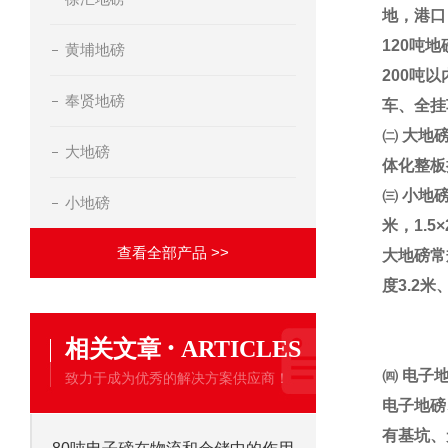
地，港口
120
吨地
黄埔地磅
200
吨以
奉贤地磅
车、全挂
㈡
大地
大地磅
体化整板
㈢
小地
小地磅
米，
1.5×
查看全部产品 >>
大地磅常
度
3.2
米
·
相关文章
ARTICLES
㈣
电子
致力于成为优秀的解决方案供应商！
电子地磅
有基坑、