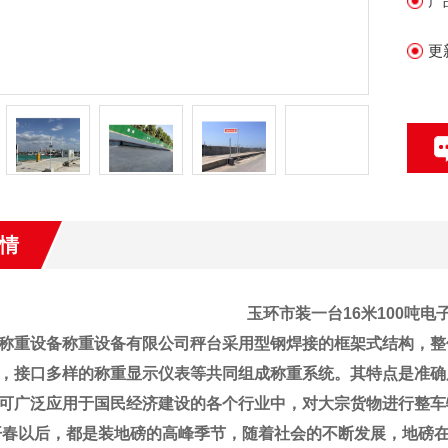
产
大
更
情
玉环市
装一台16米100吨
称重设备称重设备有限公司
秤台采用型钢焊接的框架式结构，整
，接口多样的称重显示仪表等共同组成称重系统。其特点是准确
可广泛应用于国民经济建设的各个行业中，对大宗货物进行整车
开春以后，都是装地磅的高峰季节，随着社会的不断发展，地磅