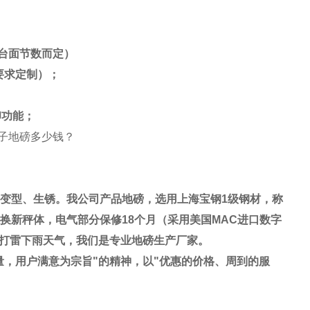
台面节数而定）
要求定制）；
印功能；
变型、生锈。我公司产品地磅，选用上海宝钢
1
级钢材，称
换新秤体，电气部分保修
18
个月（采用美国
MAC
进口数字
打雷下雨天气，我们是专业地磅生产厂家。
量，用户满意为宗旨
"
的精神，以
"
优惠的价格、周到的服