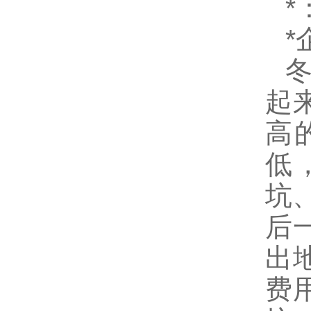
*
*
起
高
低
坑
后
出
费