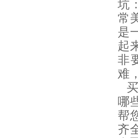
坑
常
是
起
非
难
哪
帮
齐