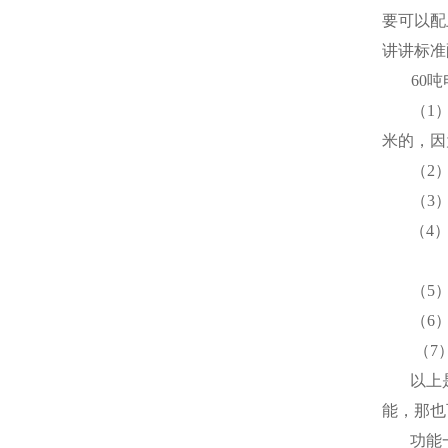
要可以配
讲讲标准
60
吨
（
1
米
的，因
（
2
（
3
（
4
（
5
（
6
（
7
以上
能，那也
功能