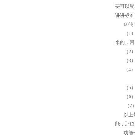
要可以配
讲讲标准
60
吨
（
1
米
的，因
（
2
（
3
（
4
（
5
（
6
（
7
以上
能，那也
功能