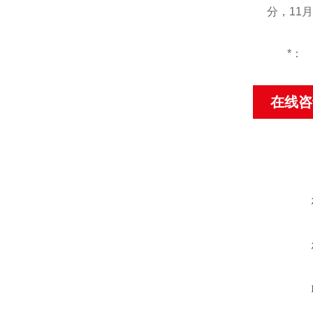
分
，
11
月
*：
在线咨