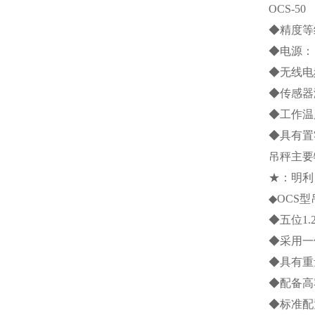
OCS-50
◆精度等
◆电源：
◆无线电
◆传感器
◆工作温
◆具有置
吊秤主要
★：明利
◆
OCS
型
◆五位
1.
◆采用一
◆具有重
◆配备高
◆标准配