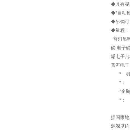
◆具有显
◆*自动
◆吊钩可
◆量程：
普洱吊
磅
,
电子
爆电子台
普洱电子
*
*：
*企
*：
据国家地
源深度约