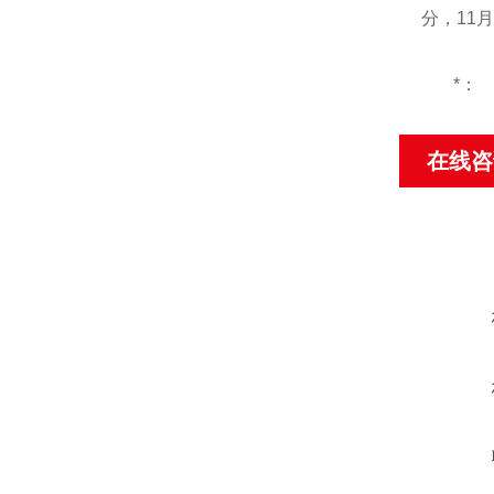
分
，
11
月
*：
在线咨