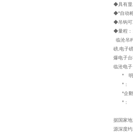
◆具有显
◆*自动
◆吊钩可
◆量程：
临沧吊
磅
,
电子
爆电子台
临沧电子
*
*：
*企
*：
据国家地
源深度约