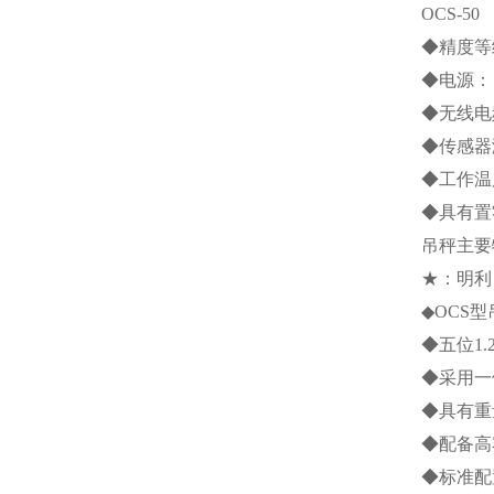
OCS-50
◆精度等
◆电源：
◆无线电
◆传感器
◆工作温
◆具有置
吊秤主要
★：明利
◆
OCS
型
◆五位
1.
◆采用一
◆具有重
◆配备高
◆标准配