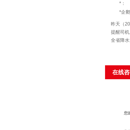
*：
*企
昨天（
20
提醒司
全省降水
在线咨
您