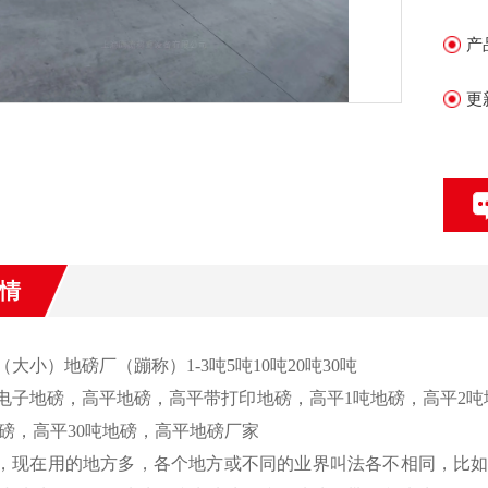
产
更
情
（
大小
）
地磅厂（蹦称）
1-3
吨
5
吨
10
吨
20
吨
30
吨
电子地磅，高平地磅，高平带打印地磅，高平
1
吨地磅，高平
2
吨
磅，高平
30
吨地磅，高平地磅厂家
，现在用的地方多，各个地方或不同的业界叫法各不相同，比