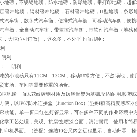
小地磅，不锈钢地磅，防水地磅，防爆地磅，带打印地磅，超低
层缓冲地磅，钢材缓冲地磅，石材缓冲地磅，
U
型地磅，条形
式汽车衡，数字式汽车衡，便携式汽车衡，可移动汽车衡，便携
汽车衡，全自动汽车衡，带监控汽车衡，带软件汽车衡（地磅
吨
，大吨位可订做），这么多，不外乎下面几种：
明利
明利
鹅：
明利
吨的小地磅只有
11CM
—
13CM
，移动非常方便，不占场地，使
贸市场、车间等需要称重的场合。
3
吨地磅，面以花纹碳钢材质及碳钢骨架为基础
,
坚固耐用
.
喷塑或
方便，以
IP67
防水连接盒（
Junction Box
）连接
4
颗高精度感应器
它功能。单一窗口红色灯管显示，可在多种不同的作业环境中
化学工艺处理，美观、抗腐蚀
,
喷涂台面，清洁耐用，使用者简
打印机界面。（选配）连结
10
公尺内之远程显示，自动归零，操