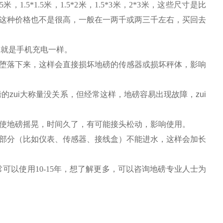
.5
米
，
1.5*
1.5
米
，
1.5*
2
米
，
1.5*
3
米
，
2*
3
米
，这些尺寸是比
这种价格也不是很高，一般在一两千或两三千左右，
买回去
，就是手机充电一样。
堕落下来，这样会直接损坏地磅的传感器或损坏秤体，影响
的zui大称量没关系，但经常这样，地磅容易出现故障，zui
使地磅摇晃，时间久了，有可能接头松动，影响使用。
部分（比如仪表、传感器、接线盒）不能进水，这样会加长
常可以使用
10-15
年，想了解更多，可以咨询地磅专业人士为