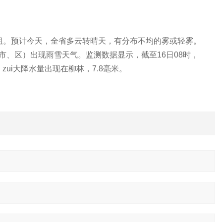
阻。预计今天，全省多云转晴天，有分布不均的雾或轻雾。
市、区）出现雨雪天气。监测数据显示，截至
16
日
08
时，
zui大降水量出现在柳林，
7.8
毫米
。