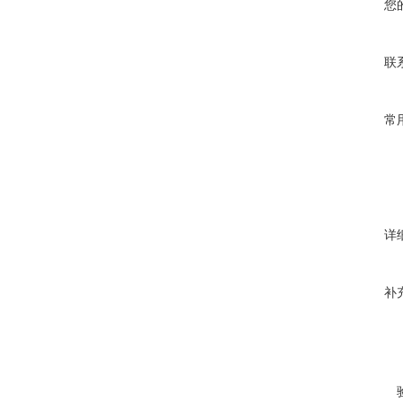
您
联
常
详
补