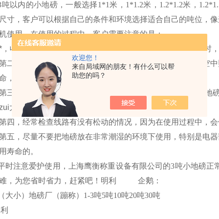
3
吨以内的小地磅，一般选择
1*
1
米
，
1*
1.2
米
，
1.2*
1.2
米
，
1.2*
1
尺寸，客户可以根据自己的条件和环境选择适合自己的吨位，像
机使用。在使用的过程中，客户需要注意的是：
*，收到货后，把仪表内的电用完，前三次充电zui少充满
8
小时
欢迎您！
第二，平时使用过程中，禁止把物体直接扔向地磅，或从高空中
来自局域网的朋友！有什么可以帮
助您的吗？
命，应该轻拿轻放。
第三，不要超过地磅的zui大称量。偶尔一次，物体重量大于地磅
zui大称量以内作业。
第四，经常检查线路有没有松动的情况，因为在使用过程中，会
第五，尽量不要把地磅放在非常潮湿的环境下使用，特别是电器
用寿命的。
平时注意爱护使用，上海鹰衡称重设备有限公司的
3
吨小地磅正
难，为您省时省力，赶紧吧！
明利
企鹅：
（
大小
）
地磅厂（蹦称）
1-3
吨
5
吨
10
吨
20
吨
30
吨
明利