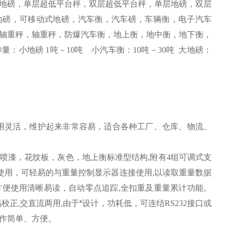
地磅，单层超低平台秤，双层超低平台秤，单层地磅，双层
地磅，可移动式地磅，汽车衡，汽车磅，车辆衡，电子汽车
轴重秤，轴重秤，防爆汽车衡，地上衡，地中衡，地下衡，
称量：小地磅
1
吨－
10
吨
小汽车衡：
10
吨－
30
吨
大地磅：
用灵活，维护起来非常容易，适合各种工厂、仓库、物流、
喷漆，花纹板，灰色，地上衡标准型结构
,
附有
4
组可调式支
使用，可轻易的与重量控制显示器连接使用
,
以读取重量数据
方便使用清晰易读，自动零点追踪
,
全扣重及重量累计功能。
易校正
,
交直流两用
,
由于*设计，功耗低，可连结
RS232
接口或
作简单、方便。