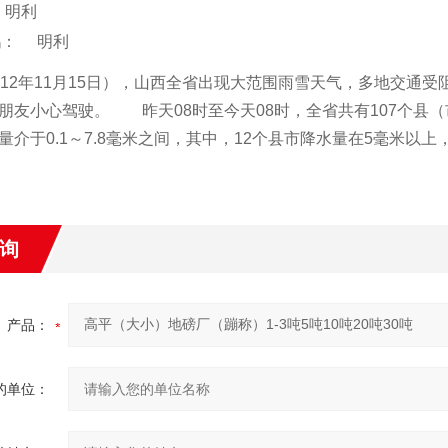
明利
鹅：
明利
12
年
11
月
15
日
），山西全省出现大范围雨雪天气，多地交通受
机朋友小心驾驶。 昨天
08
时至今天
08
时，全省共有
107
个县（
量介于
0.1
～
7
.8
毫米
之间，其中，12
个县市降水量在
5
毫米
以上，
询
产品：
的单位：