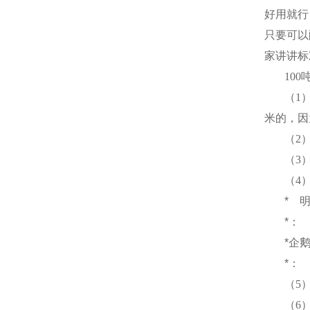
好用就行
只要可以
家讲讲标
100
（
1
米
的，因
（
2
（
3
（
4
*
*：
*企
*：
（
5
（
6