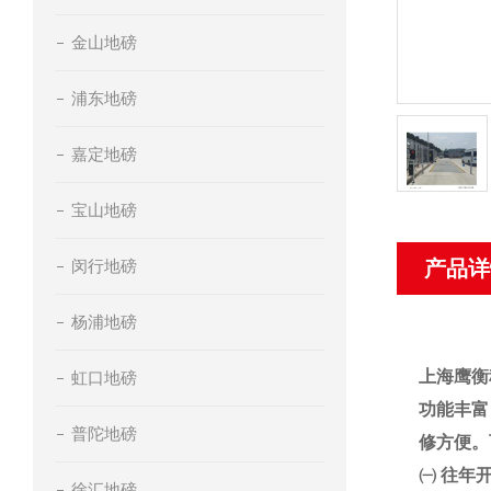
金山地磅
浦东地磅
嘉定地磅
宝山地磅
闵行地磅
产品详
杨浦地磅
上海鹰衡
虹口地磅
功能丰富
普陀地磅
修方便。
㈠
往年
徐汇地磅