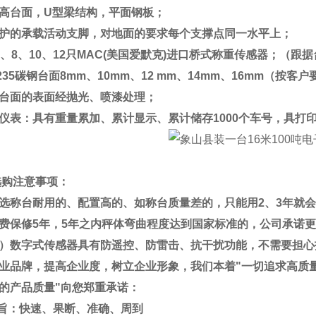
高台面，
U
型梁结构，平面钢板；
护的承载活动支脚，对地面的要求每个支撑点同一水平上；
、
8
、
10
、
12
只
MAC(
美国爱默克
)
进口桥式称重传感器；（跟据
235
碳钢台面
8mm
、
10mm
、
12 mm
、
14mm
、
16mm
（按客户
台面的表面经抛光、喷漆处理；
仪表：具有重量累加、累计显示、累计储存
1000
个车号，具打
选购注意事项：
选称台耐用的、配置高的、如称台质量差的，只能用
2
、
3
年就会
费保修
5
年，
5
年之内秤体弯曲程度达到国家标准的，公司承诺更
）数字式传感器具有防遥控、防雷击、抗干扰功能，不需要担心
业品牌，提高企业度，树立企业形象，我们本着
"
一切追求高质
的产品质量
"
向您郑重承诺：
旨：快速、果断、准确、周到