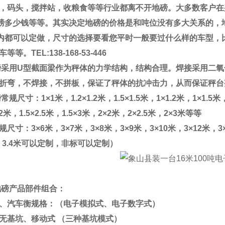
，码头，搅拌站，收粮食等等行业都离不开地磅。大多数客户在
磅多少钱等等。其实决定地磅的价格是和吨位没有多大关系的，
内都可以定做，尺寸的选择要看您平时一般要过什么样的车型，
车等等。
TEL:138-168-53-446
磅采用
U
型截面梁作为秤体的力学结构，结构合理。焊接采用二氧
折弯，不焊接，不拼板，保证了秤体的抗冲击力，从而保证秤台
磅常规尺寸：
1×1
米，
1.2×1.2
米，
1.5×1.5
米，
1×1.2
米，
1×1.5
米
2
米，
1.5×2.5
米，
1.5×3
米，
2×2
米，
2×2.5
米，
2×3
米等等
规尺寸：
3×6
米，
3×7
米，
3×8
米，
3×9
米，
3×10
米，
3×12
米，
3
、
3.4
米可以定制，非标可以定制）
地磅产品部件组合：
、汽车衡规格：（电子模拟式、电子数字式）
无基坑、移动式
（三种基坑模式）