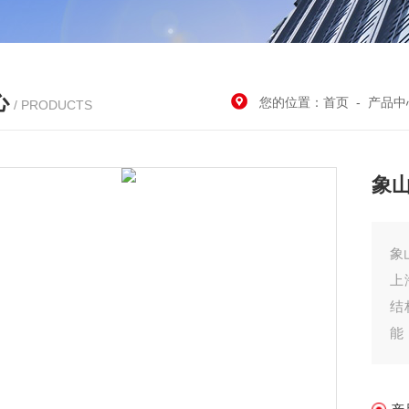
心
您的位置：
首页
-
产品中
/ PRODUCTS
象山
象
上
结
能
其
装