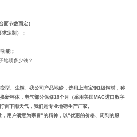
台面节数而定）
要求定制）；
印功能；
变型、生锈。我公司产品地磅，选用上海宝钢
1
级钢材，称
换新秤体，电气部分保修
18
个月（采用美国
MAC
进口数字
打雷下雨天气，我们是专业地磅生产厂家。
量，用户满意为宗旨
"
的精神，以
"
优惠的价格、周到的服