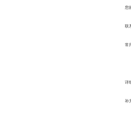
您
联
常
详
补