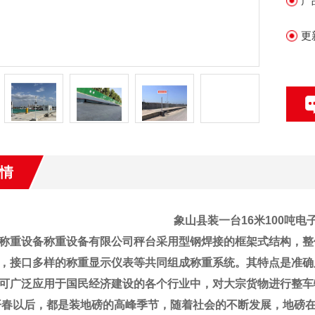
产
大
更
情
象山县
装一台16米100吨
称重设备称重设备有限公司
秤台采用型钢焊接的框架式结构，整
，接口多样的称重显示仪表等共同组成称重系统。其特点是准确
可广泛应用于国民经济建设的各个行业中，对大宗货物进行整车
开春以后，都是装地磅的高峰季节，随着社会的不断发展，地磅