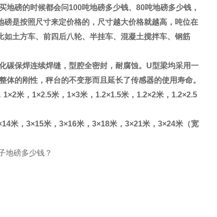
买地磅的时候都会问
100
吨地磅多少钱、
80
吨地磅多少钱，
地磅是按照尺寸来定价格的，尺寸越大价格就越高，吨位在
比如土方车、前四后八轮、半挂车、混凝土搅拌车、钢筋
化碳保焊连续焊缝，型腔全密封，耐腐蚀。
U
型梁均采用一
整体的刚性，秤台的不变形而且延长了传感器的使用寿命。
，
1×2
米，
1×2.5
米，
1×3
米，
1.2×1.5
米，
1.2×2
米，
1.2×2.5
×14
米，
3×15
米，
3×16
米，
3×18
米，
3×21
米，
3×24
米（宽