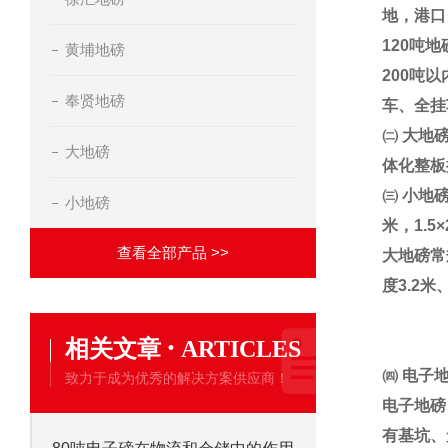
地，港口
120
吨地
黄埔地磅
200
吨以
奉贤地磅
车、全挂
㈡
大地
大地磅
体化整板
㈢
小地
小地磅
米，
1.5×
查看全部产品 >>
大地磅常
度
3.2
米
·
相关文章
ARTICLES
㈣
电子
致力于成为优秀的解决方案供应商！
电子地磅
有基坑、