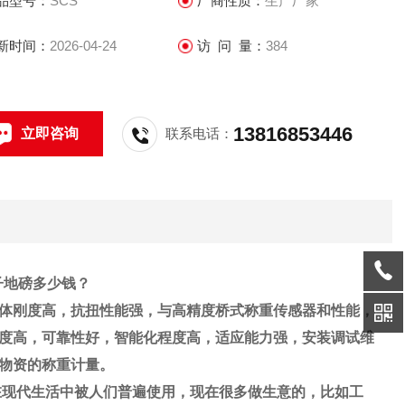
品型号：
SCS
厂商性质：
生产厂家
宗货物进行整车物资的称重计量。
新时间：
2026-04-24
访 问 量：
384
13816853446
立即咨询
联系电话：
电子地磅多少钱？
体刚度高，抗扭性能强，与高精度桥式称重传感器和性能，
度高，可靠性好，智能化程度高，适应能力强，安装调试维
物资的称重计量
。
在现代生活中被人们普遍使用，现在很多做生意的，比如工