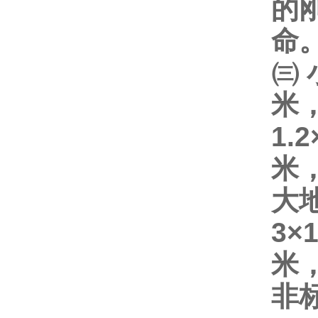
的
命
㈢
米
1.2
米
大
3×
米
非