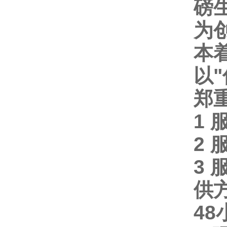
磅
为
本
以
"
郑
1
2
3
供
48