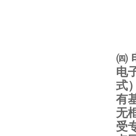
㈣
电
式
有
无
受