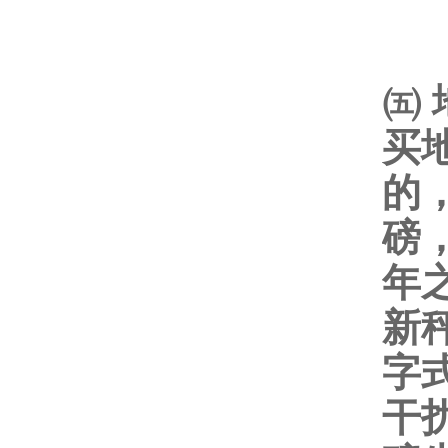
㈤
买
的
磅
年
新
字
干