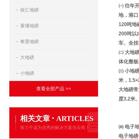
㈠
往年
徐汇地磅
地，港口
120
吨地
黄埔地磅
200
吨以
奉贤地磅
车、全挂
㈡
大地
大地磅
体化整板
㈢
小地
小地磅
米，
1.5×
查看全部产品 >>
大地磅常
度
3.2
米
·
相关文章
ARTICLES
㈣
电子
致力于成为优秀的解决方案供应商！
电子地磅