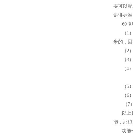
要可以配
讲讲标准
60
吨
（
1
米
的，因
（
2
（
3
（
4
（
5
（
6
（
7
以上
能，那也
功能